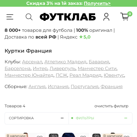
Скидка 3% на 1й заказ:
Получить>
0
8 000+
товаров для футбола |
100%
оригинал |
Доставка по
всей РФ
| Яндекс
★
5,0
Куртки Франция
Клубы:
Арсенал
,
Атлетико Мадрид
,
Бавария
,
Барселона
,
Интер
,
Ливерпуль
,
Манчестер Сити
,
Манчестер Юнайтед
,
ПСЖ
,
Реал Мадрид
,
Ювентус
,
Сборные:
Англия
,
Испания
,
Португалия
,
Франция
Товаров
4
очистить фильтр
СОРТИРОВКА
ФИЛЬТРЫ
В наличии
-16%
-9%
В наличии