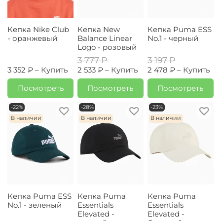
Кепка Nike Club
Кепка New
Кепка Puma ESS
- оранжевый
Balance Linear
No.1 - черный
Logo - розовый
3 777 ₽
3 197 ₽
3 352 ₽ –
Купить
2 533 ₽ –
Купить
2 478 ₽ –
Купить
Посмотреть
Посмотреть
Посмотреть
-22%
-28%
-23%
В наличии
В наличии
В наличии
Кепка Puma ESS
Кепка Puma
Кепка Puma
No.1 - зеленый
Essentials
Essentials
Elevated -
Elevated -