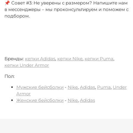
📌 Совет #3: Не уверены с размером? Напишите нам
в мессенджеры – мы проконсультируем и поможем с
подбором.
Бренды:
кепки Adidas
,
кепки Nike
,
кепки Puma
,
кепки Under Armor
Пол:
Мужские бейсболки
-
Nike
,
Adidas
,
Puma
,
Under
Armor
Женские бейсболки
-
Nike
,
Adidas