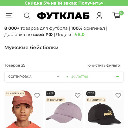
Скидка 3% на 1й заказ:
Получить>
0
8 000+
товаров для футбола |
100%
оригинал |
Доставка по
всей РФ
| Яндекс
★
5,0
Мужские бейсболки
Товаров
25
очистить фильтр
СОРТИРОВКА
ФИЛЬТРЫ
В наличии
-33%
-22%
В наличии
В наличии