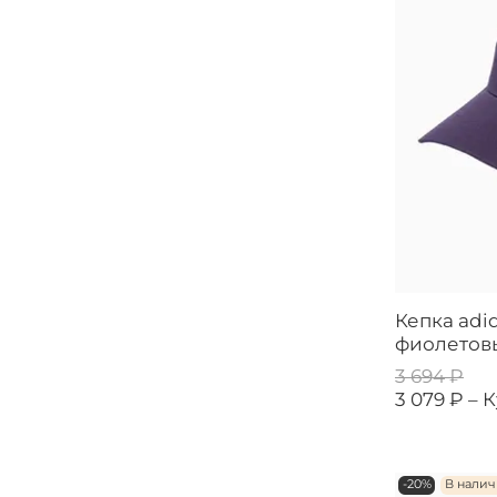
Кепка adid
фиолетов
3 694 ₽
3 079 ₽ –
К
-20%
В нали