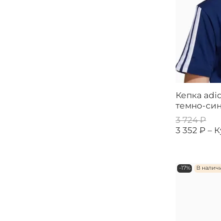
Кепка adid
темно-си
3 724 ₽
3 352 ₽ –
К
-17%
В налич