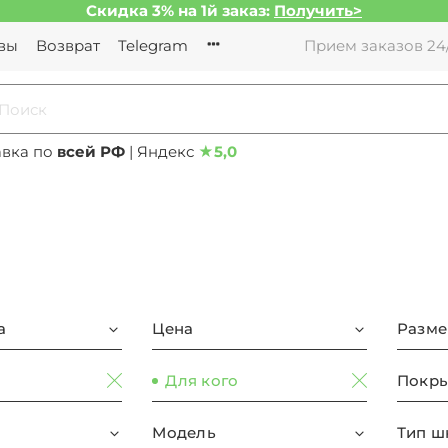
Скидка 3% на 1й заказ:
Получить>
вы
Возврат
Telegram
Прием заказов 24/
авка по
всей РФ
| Яндекс
★
5,0
а
Цена
Разме
Для кого
Покры
Модель
Тип ш