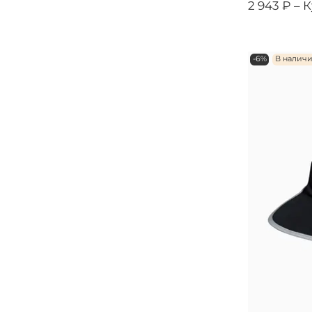
2 943 ₽ –
К
-6%
В налич