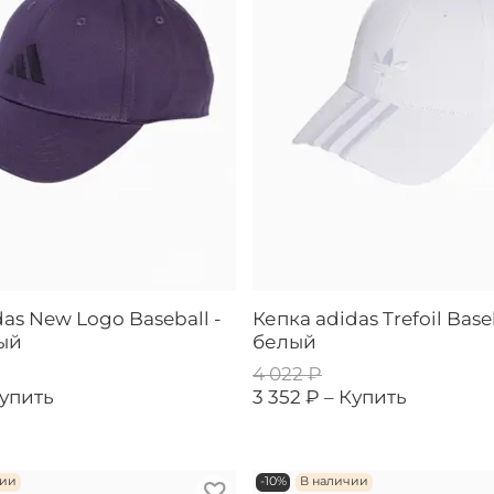
as New Logo Baseball -
Кепка adidas Trefoil Baseb
ый
белый
4 022 ₽
упить
3 352 ₽ –
Купить
чии
-10%
В наличии