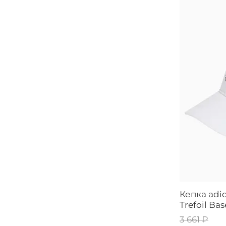
Кепка adid
Trefoil Ba
3 661 ₽