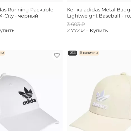
das Running Packable
Кепка adidas Metal Badg
X-City - черный
Lightweight Baseball - г
3 603 ₽
упить
2 772 ₽ –
Купить
чии
-23%
В наличии