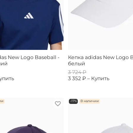
as New Logo Baseball -
Кепка adidas New Logo B
ний
белый
3 724 ₽
упить
3 352 ₽ –
Купить
ии
-17%
В наличии