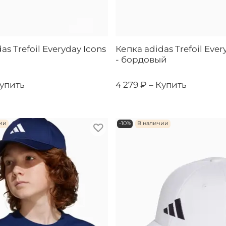
as Trefoil Everyday Icons
Кепка adidas Trefoil Ever
- бордовый
упить
4 279 ₽ –
Купить
ии
-10%
В наличии