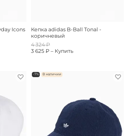
yday Icons
Кепка adidas B-Ball Tonal -
коричневый
4 324 ₽
3 625 ₽ –
Купить
-7%
В наличии