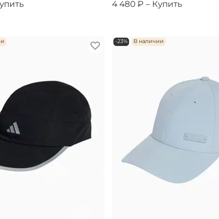
упить
4 480 ₽ –
Купить
ии
-23%
В наличии