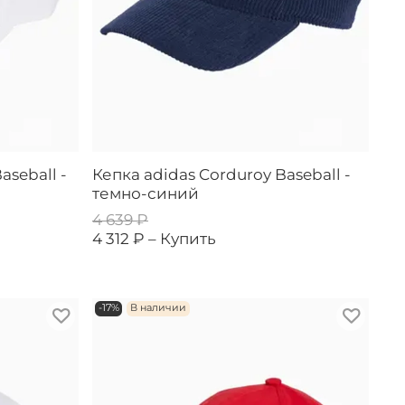
aseball -
Кепка adidas Corduroy Baseball -
темно-синий
4 639 ₽
4 312 ₽ –
Купить
-17%
В наличии