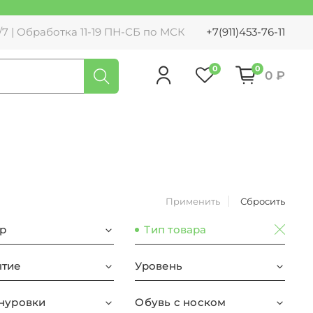
7 | Обработка 11-19 ПН-СБ по МСК
+7(911)453-76-11
0
0
0 ₽
Применить
Сбросить
р
Тип товара
тие
Уровень
нуровки
Обувь с носком