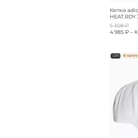
Кепка adi
HEAT.RDY 
5 308 ₽
4 985 ₽ –
К
-23%
В нали