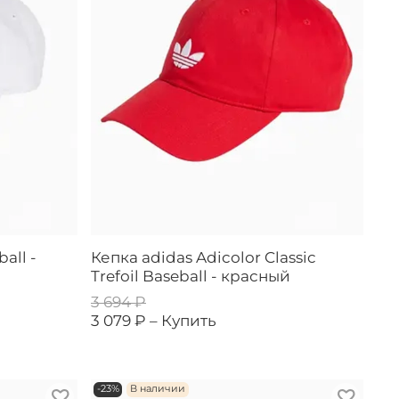
all -
Кепка adidas Adicolor Classic
Trefoil Baseball - красный
3 694 ₽
3 079 ₽ –
Купить
-23%
В наличии