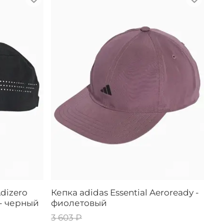
Adizero
Кепка adidas Essential Aeroready -
- черный
фиолетовый
3 603 ₽