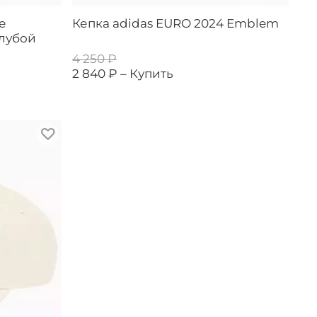
e
Кепка adidas EURO 2024 Emblem
олубой
4 250 ₽
2 840 ₽ –
Купить