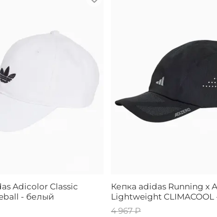
as Adicolor Classic
Кепка adidas Running x 
seball - белый
Lightweight CLIMACOOL 
4 967 ₽