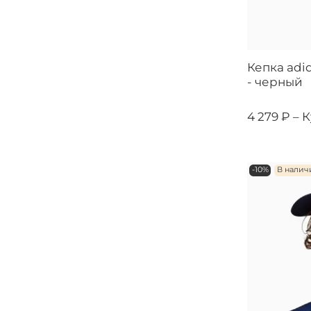
Кепка adid
- черный
4 279 ₽ –
К
-10%
В налич