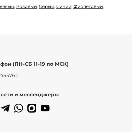
жевый
,
Розовый
,
Серый
,
Синий
,
Фиолетовый
,
фон (ПН-СБ 11-19 по МСК)
14537611
. сети и мессенджеры