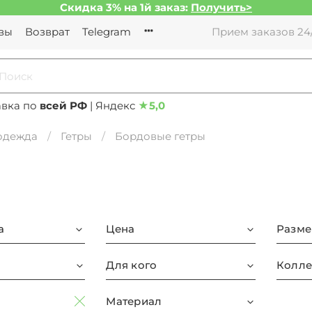
Скидка 3% на 1й заказ:
Получить>
вы
Возврат
Telegram
Прием заказов 24/
авка по
всей РФ
| Яндекс
★
5,0
 одежда
Гетры
Бордовые гетры
а
Цена
Разме
Для кого
Колле
Материал