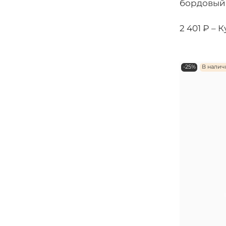
бордовый
2 401 ₽ –
К
-25%
В нали