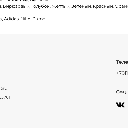
й
,
Бирюзовый
,
Голубой
,
Желтый
,
Зеленый
,
Красный
,
Оран
a
,
Adidas
,
Nike
,
Puma
Теле
+791
ubru
Соц
537611