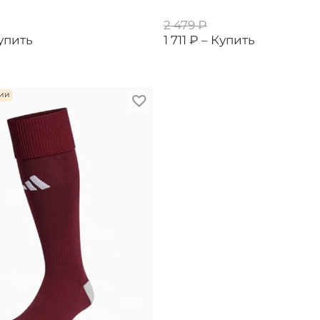
2 479 ₽
упить
1 711 ₽ –
Купить
чии