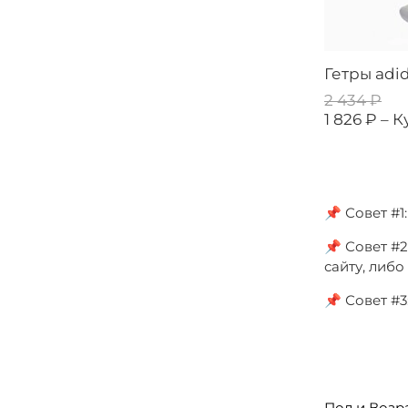
Гетры adid
2 434 ₽
1 826 ₽ –
К
📌 Совет #
📌 Совет #2
сайту, либ
📌 Совет #
Пол и Возр