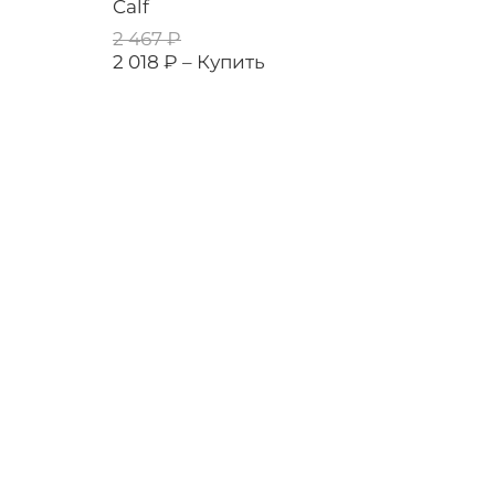
Calf
2 467 ₽
2 018 ₽ –
Купить