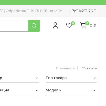
7 | Обработка 11-19 ПН-СБ по МСК
+7(911)453-76-11
0
0
0 ₽
Применить
Сбросить
р
Тип товара
кция
Модель