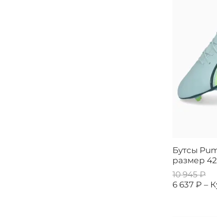
Бутсы Pum
размер 42
10 945 ₽
6 637 ₽ –
К