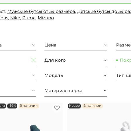
ст:
Мужские бутсы от 39 размера
,
Детские бутсы до 39 р
idas
,
Nike
,
Puma
,
Mizuno
а
Цена
Разме
Для кого
Пок
Модель
Тип ш
Материал верха
вка
-39%
В наличии
Новое
В наличии