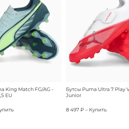
a King Match FG/AG -
Бутсы Puma Ultra 7 Play 
,5 EU
Junior
упить
8 497 ₽ –
Купить