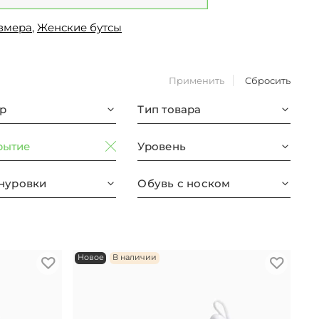
азмера
,
Женские бутсы
Применить
Сбросить
р
Тип товара
рытие
Уровень
нуровки
Обувь с носком
Новое
В наличии