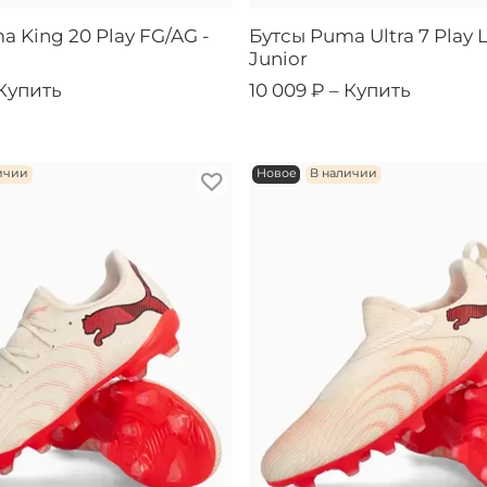
 King 20 Play FG/AG -
Бутсы Puma Ultra 7 Play 
Junior
Купить
10 009 ₽ –
Купить
ичии
Новое
В наличии