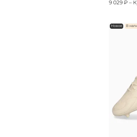
9 029 ₽ –
К
Новое
В нал