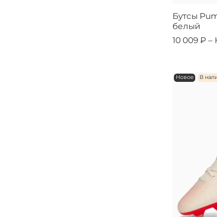
Бутсы Puma
белый
10 009 ₽ –
Новое
В нал