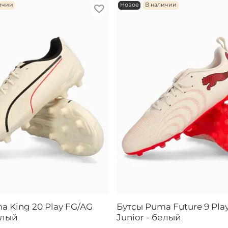
ичии
Новое
В наличии
a King 20 Play FG/AG
Бутсы Puma Future 9 Pla
елый
Junior - белый