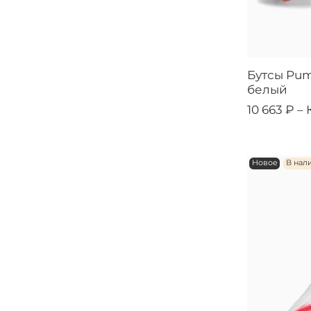
Бутсы Puma
белый
10 663 ₽ –
Новое
В нал