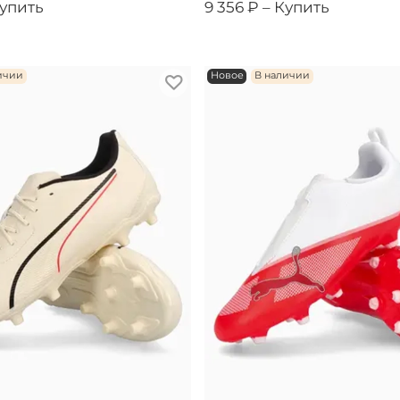
упить
9 356 ₽ –
Купить
ичии
Новое
В наличии