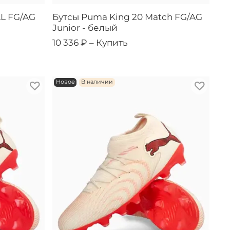
LL FG/AG
Бутсы Puma King 20 Match FG/AG
Junior - белый
10 336 ₽ –
Купить
Новое
В наличии