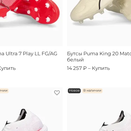
 Ultra 7 Play LL FG/AG
Бутсы Puma King 20 Matc
белый
Купить
14 257 ₽ –
Купить
ичии
Новое
В наличии