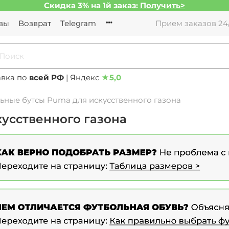
Скидка 3% на 1й заказ:
Получить>
вы
Возврат
Telegram
Прием заказов 24/
авка по
всей РФ
| Яндекс
★
5,0
ьные бутсы Puma для искусственного газона
усственного газона