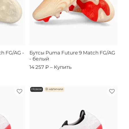
h FG/AG -
Бутсы Puma Future 9 Match FG/AG
- белый
14 257 ₽ –
Купить
Новое
В наличии