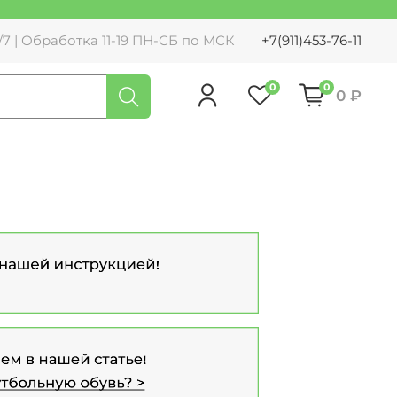
7 | Обработка 11-19 ПН-СБ по МСК
+7(911)453-76-11
0
0
0 ₽