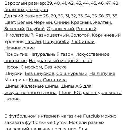
Взрослый размер:
39
,
40
,
41
,
42
,
43
,
44
,
45
,
46
,
47
,
48
,
больших размеров
Детский размер:
28
,
29
,
30
,
31
,
32
,
33
,
34
,
35
,
36
,
37
,
38
Цвет:
Белый
,
Черный
,
Синий
,
Красный
,
Желтый
,
Зеленый
,
Голубой
,
Оранжевый
,
Розовый
,
Фиолетовый
,
Разноцветный
,
Золотой
,
Коричневый
Уровень:
Профи
,
Полупрофи
,
Любители
,
Начинающие
Покрытие:
Натуральный газон
,
Искусственное
покрытие
,
Натуральный мокрый газон
Носок:
С носком
,
Без носка
Шнурки:
Без шнурков
,
Со шнурками
,
На липучке
Материал:
Кожа
,
Синтетика
Шипы:
Железные шипы
,
Шипы AG для
искусственного газона
,
Шипы FG для натурального
газона
В футбольном интернет-магазине Futclub можно
заказать футбольные бутсы. Модели разных
коллекций, включая последние. Для