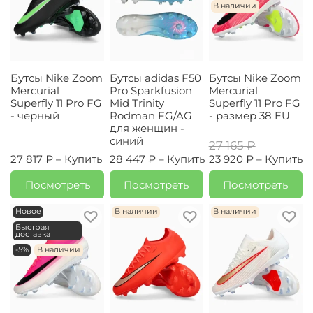
В наличии
Бутсы Nike Zoom
Бутсы adidas F50
Бутсы Nike Zoom
Mercurial
Pro Sparkfusion
Mercurial
Superfly 11 Pro FG
Mid Trinity
Superfly 11 Pro FG
- черный
Rodman FG/AG
- размер 38 EU
для женщин -
синий
27 165 ₽
27 817 ₽ –
Купить
28 447 ₽ –
Купить
23 920 ₽ –
Купить
Посмотреть
Посмотреть
Посмотреть
Новое
В наличии
В наличии
Быстрая
доставка
-5%
В наличии