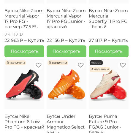
Бутсы Nike Zoom
Бутсы Nike Zoom
Бутсы Nike Zoom
Mercurial Vapor
Mercurial Vapor
Mercurial
17 Pro FG -
17 Pro FG Junior -
Superfly 11 Pro FG
размер 37,5 EU
красный
- белый
24 112 ₽
22 963 ₽ –
Купить
22 156 ₽ –
Купить
27 817 ₽ –
Купить
Посмотреть
Посмотреть
Посмотреть
В наличии
В наличии
Новое
В наличии
Бутсы Nike
Бутсы Under
Бутсы Puma
Phantom 6 Low
Armour
Future 9 Pro
Pro FG - красный
Magnetico Select
FG/AG Junior -
5 FG -
белый