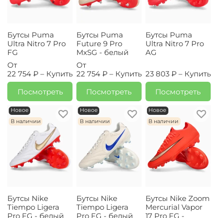
Бутсы Puma
Бутсы Puma
Бутсы Puma
Ultra Nitro 7 Pro
Future 9 Pro
Ultra Nitro 7 Pro
FG
MxSG - белый
AG
От
От
22 754 ₽ –
Купить
22 754 ₽ –
Купить
23 803 ₽ –
Купить
Посмотреть
Посмотреть
Посмотреть
Новое
Новое
Новое
В наличии
В наличии
В наличии
Бутсы Nike
Бутсы Nike
Бутсы Nike Zoom
Tiempo Ligera
Tiempo Ligera
Mercurial Vapor
Pro FG - белый
Pro FG - белый
17 Pro FG -