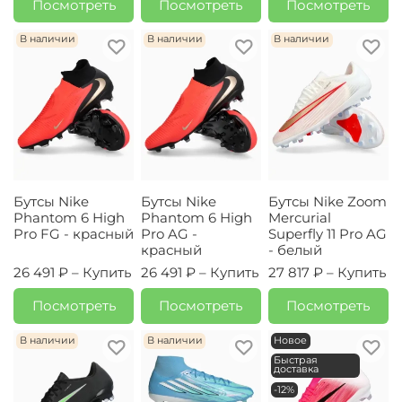
Посмотреть
Посмотреть
Посмотреть
В наличии
В наличии
В наличии
Бутсы Nike
Бутсы Nike
Бутсы Nike Zoom
Phantom 6 High
Phantom 6 High
Mercurial
Pro FG - красный
Pro AG -
Superfly 11 Pro AG
красный
- белый
26 491 ₽ –
Купить
26 491 ₽ –
Купить
27 817 ₽ –
Купить
Посмотреть
Посмотреть
Посмотреть
В наличии
В наличии
Новое
Быстрая
доставка
-12%