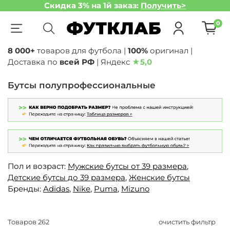
Скидка 3% на 1й заказ:
Получить>
0
8 000+
товаров для футбола |
100%
оригинал |
Доставка по
всей РФ
| Яндекс
★
5,0
Бутсы полупрофессиональные
Пол и возраст:
Мужские бутсы от 39 размера
,
Детские бутсы до 39 размера
,
Женские бутсы
Бренды:
Adidas
,
Nike
,
Puma
,
Mizuno
Товаров
262
очистить фильтр