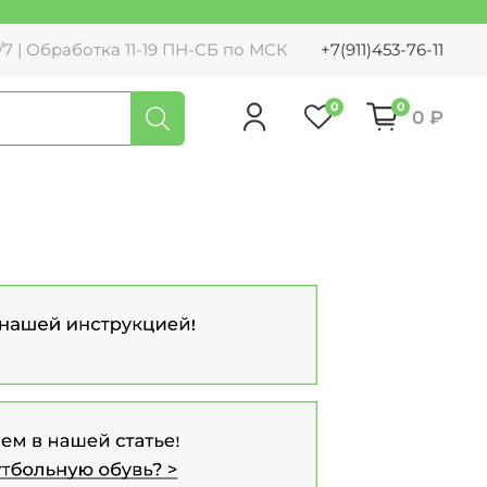
7 | Обработка 11-19 ПН-СБ по МСК
+7(911)453-76-11
0
0
0 ₽