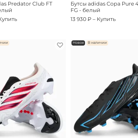
as Predator Club FT
Бутсы adidas Copa Pure 
елый
FG - белый
Купить
13 930 ₽ –
Купить
ичии
Новое
В наличии