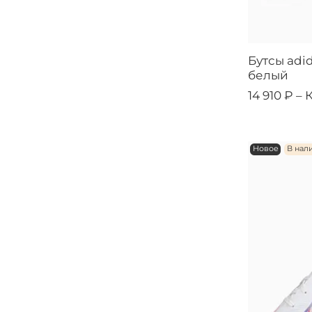
Бутсы adid
белый
14 910 ₽ –
Новое
В нал