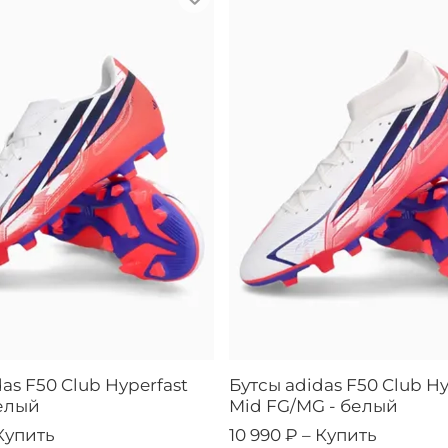
as F50 Club Hyperfast
Бутсы adidas F50 Club Hy
елый
Mid FG/MG - белый
Купить
10 990 ₽ –
Купить