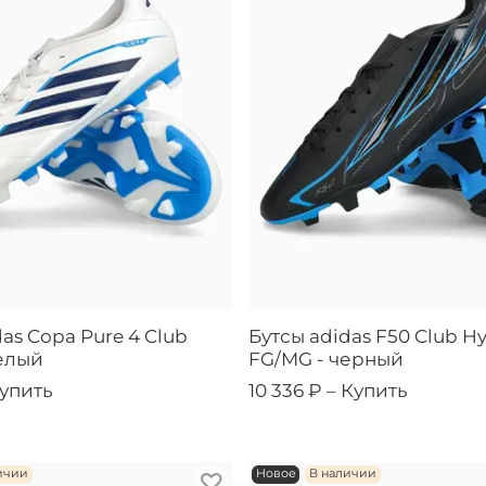
as Copa Pure 4 Club
Бутсы adidas F50 Club Hy
елый
FG/MG - черный
упить
10 336 ₽ –
Купить
ичии
Новое
В наличии