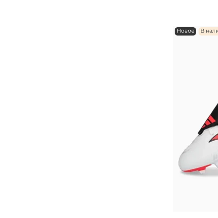
Новое
В нал