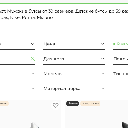
ст:
Мужские бутсы от 39 размера
,
Детские бутсы до 39 р
idas
,
Nike
,
Puma
,
Mizuno
а
Цена
Раз
Для кого
Покры
Модель
Тип ш
Материал верха
ичии
Новое
В наличии