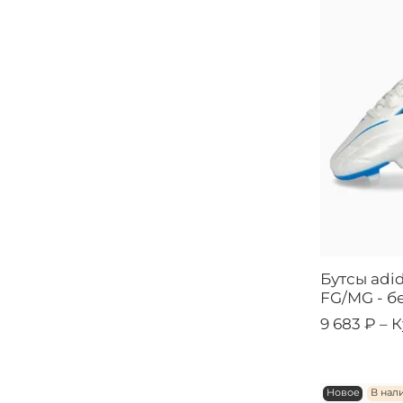
Бутсы adid
FG/MG - б
9 683 ₽ –
К
Новое
В нал