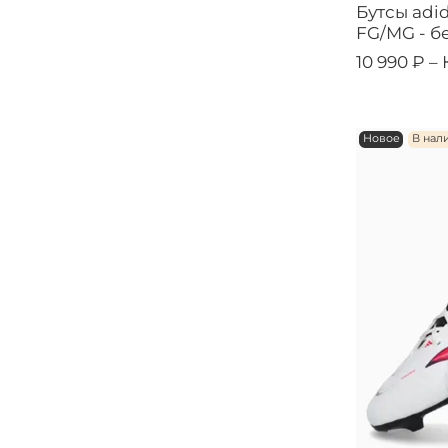
Бутсы adid
FG/MG - б
10 990 ₽ –
Новое
В нал