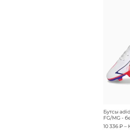
Бутсы adid
FG/MG - б
10 336 ₽ –