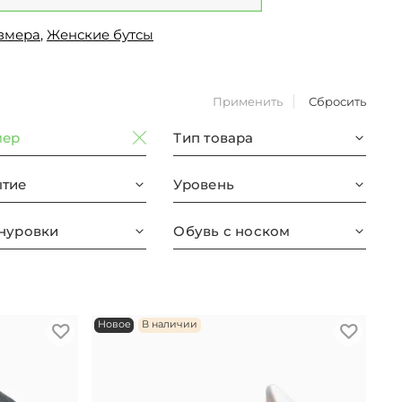
азмера
,
Женские бутсы
Применить
Сбросить
мер
Тип товара
тие
Уровень
нуровки
Обувь с носком
Новое
В наличии