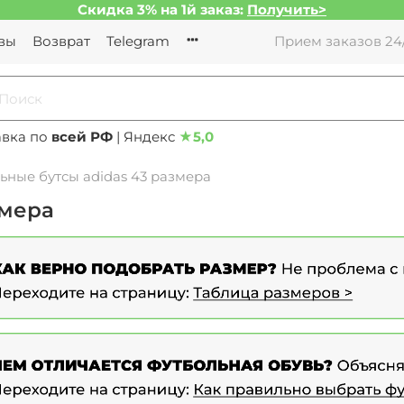
Скидка 3% на 1й заказ:
Получить>
вы
Возврат
Telegram
Прием заказов 24/
авка по
всей РФ
| Яндекс
★
5,0
ьные бутсы adidas 43 размера
змера