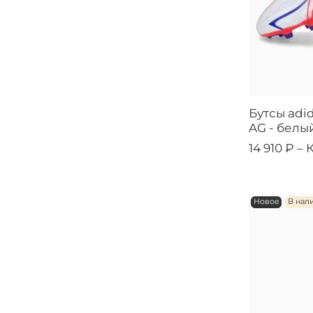
Бутсы adid
AG - белы
14 910 ₽ –
Новое
В нал