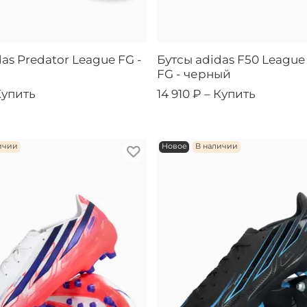
as Predator League FG -
Бутсы adidas F50 League
FG - черный
Купить
14 910 ₽ –
Купить
ичии
Новое
В наличии