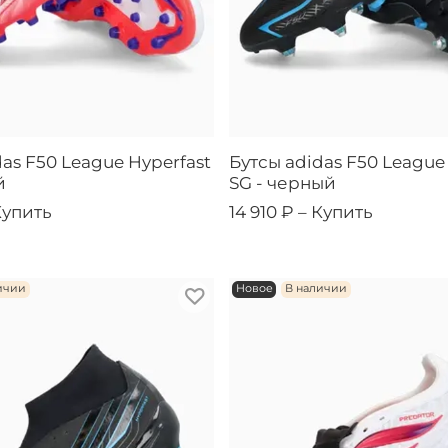
as F50 League Hyperfast
Бутсы adidas F50 League
й
SG - черный
Купить
14 910 ₽ –
Купить
ичии
Новое
В наличии