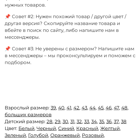
нужных товаров.
📌 Совет #2: Нужен похожий товар / другой цвет /
другая версия? Скопируйте название товара и
вбейте в поиск по сайту, либо напишите нам в
мессенджеры.
📌 Совет #3: Не уверены с размером? Напишите нам
в мессенджеры – мы проконсультируем и поможем с
подбором.
Взрослый размер:
39
,
40
,
41
,
42
,
43
,
44
,
45
,
46
,
47
,
48
,
больших размеров
Детский размер:
28
,
29
,
30
,
31
,
32
,
33
,
34
,
35
,
36
,
37
,
38
Цвет:
Белый
,
Черный
,
Синий
,
Красный
,
Желтый
,
Зеленый
,
Голубой
,
Оранжевый
,
Розовый
,