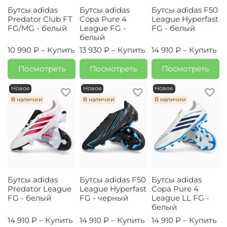
Бутсы adidas
Бутсы adidas
Бутсы adidas F50
Predator Club FT
Copa Pure 4
League Hyperfast
FG/MG - белый
League FG -
FG - белый
белый
10 990 ₽ –
Купить
13 930 ₽ –
Купить
14 910 ₽ –
Купить
Посмотреть
Посмотреть
Посмотреть
Новое
Новое
Новое
В наличии
В наличии
В наличии
Бутсы adidas
Бутсы adidas F50
Бутсы adidas
Predator League
League Hyperfast
Copa Pure 4
FG - белый
FG - черный
League LL FG -
белый
14 910 ₽ –
Купить
14 910 ₽ –
Купить
14 910 ₽ –
Купить