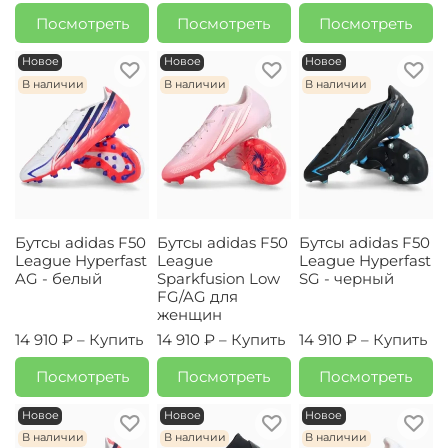
Посмотреть
Посмотреть
Посмотреть
Новое
Новое
Новое
В наличии
В наличии
В наличии
Бутсы adidas F50
Бутсы adidas F50
Бутсы adidas F50
League Hyperfast
League
League Hyperfast
AG - белый
Sparkfusion Low
SG - черный
FG/AG для
женщин
14 910 ₽ –
Купить
14 910 ₽ –
Купить
14 910 ₽ –
Купить
Посмотреть
Посмотреть
Посмотреть
Новое
Новое
Новое
В наличии
В наличии
В наличии