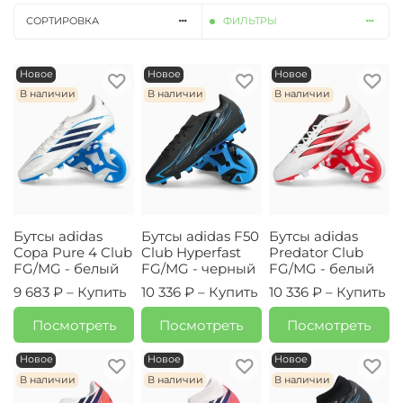
СОРТИРОВКА
ФИЛЬТРЫ
Новое
Новое
Новое
В наличии
В наличии
В наличии
Бутсы adidas
Бутсы adidas F50
Бутсы adidas
Copa Pure 4 Club
Club Hyperfast
Predator Club
FG/MG - белый
FG/MG - черный
FG/MG - белый
9 683 ₽ –
Купить
10 336 ₽ –
Купить
10 336 ₽ –
Купить
Посмотреть
Посмотреть
Посмотреть
Новое
Новое
Новое
В наличии
В наличии
В наличии