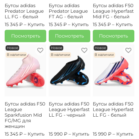
Бутсы adidas
Бутсы adidas
Бутсы adidas F50
Predator League
Predator League
League Hyperfast
LL FG - белый
FT AG - белый
Mid FG - белый
15 345 ₽ –
Купить
15 345 ₽ –
Купить
15 345 ₽ –
Купить
Посмотреть
Посмотреть
Посмотреть
Новое
Новое
Новое
В наличии
В наличии
В наличии
Бутсы adidas F50
Бутсы adidas F50
Бутсы adidas F50
League
League Hyperfast
League Hyperfast
Sparkfusion Mid
LL FG - черный
LL FG - белый
FG/MG для
женщин
15 345 ₽ –
Купить
15 990 ₽ –
Купить
15 990 ₽ –
Купить