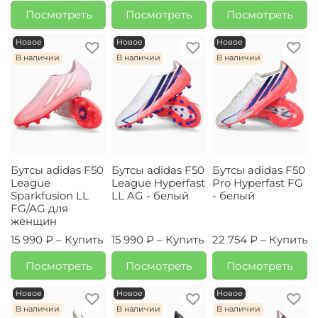
Посмотреть
Посмотреть
Посмотреть
Новое
Новое
Новое
В наличии
В наличии
В наличии
Бутсы adidas F50
Бутсы adidas F50
Бутсы adidas F50
League
League Hyperfast
Pro Hyperfast FG
Sparkfusion LL
LL AG - белый
- белый
FG/AG для
женщин
15 990 ₽ –
Купить
15 990 ₽ –
Купить
22 754 ₽ –
Купить
Посмотреть
Посмотреть
Посмотреть
Новое
Новое
Новое
В наличии
В наличии
В наличии