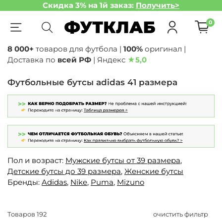
Скидка 3% на 1й заказ:
Получить>
0
8 000+
товаров для футбола |
100%
оригинал |
Доставка по
всей РФ
| Яндекс
★
5,0
Футбольные бутсы adidas 41 размера
Пол и возраст:
Мужские бутсы от 39 размера
,
Детские бутсы до 39 размера
,
Женские бутсы
Бренды:
Adidas
,
Nike
,
Puma
,
Mizuno
Товаров
192
очистить фильтр