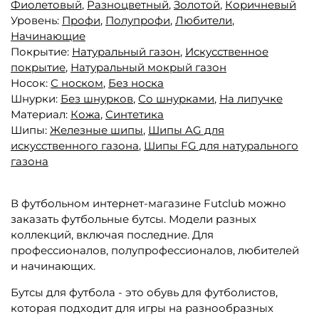
Фиолетовый
,
Разноцветный
,
Золотой
,
Коричневый
Уровень:
Профи
,
Полупрофи
,
Любители
,
Начинающие
Покрытие:
Натуральный газон
,
Искусственное
покрытие
,
Натуральный мокрый газон
Носок:
С носком
,
Без носка
Шнурки:
Без шнурков
,
Со шнурками
,
На липучке
Материал:
Кожа
,
Синтетика
Шипы:
Железные шипы
,
Шипы AG для
искусственного газона
,
Шипы FG для натурального
газона
В футбольном интернет-магазине Futclub можно
заказать футбольные бутсы. Модели разных
коллекций, включая последние. Для
профессионалов, полупрофессионалов, любителей
и начинающих.
Бутсы для футбола - это обувь для футболистов,
которая подходит для игры на разнообразных