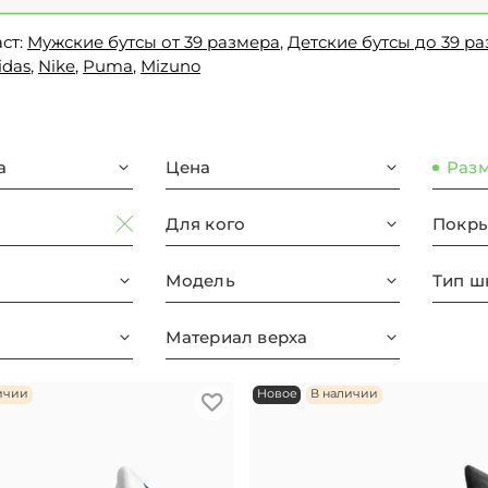
ст:
Мужские бутсы от 39 размера
,
Детские бутсы до 39 р
idas
,
Nike
,
Puma
,
Mizuno
а
Цена
Раз
Для кого
Покры
Модель
Тип ш
Материал верха
ичии
Новое
В наличии