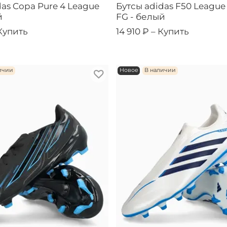
das Copa Pure 4 League
Бутсы adidas F50 League
й
FG - белый
Купить
14 910 ₽ –
Купить
ичии
Новое
В наличии