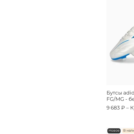
Бутсы adid
FG/MG - б
9 683 ₽ –
К
Новое
В нал