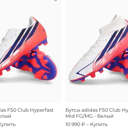
as F50 Club Hyperfast
Бутсы adidas F50 Club Hy
елый
Mid FG/MG - белый
Купить
10 990 ₽ –
Купить