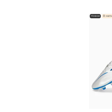
Новое
В нал