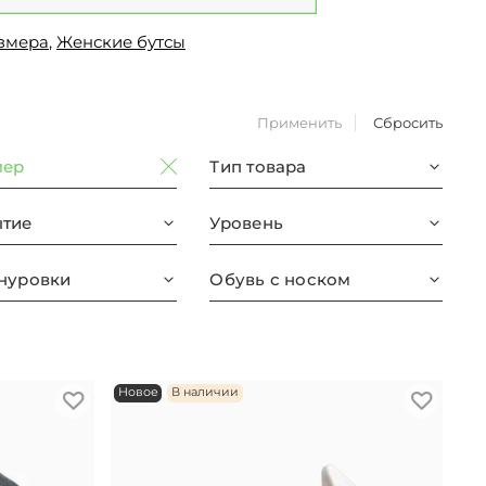
азмера
,
Женские бутсы
Применить
Сбросить
мер
Тип товара
тие
Уровень
нуровки
Обувь с носком
Новое
В наличии