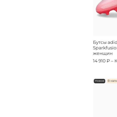
Бутсы adi
Sparkfusi
женщин
14 910 ₽ –
Новое
В нал