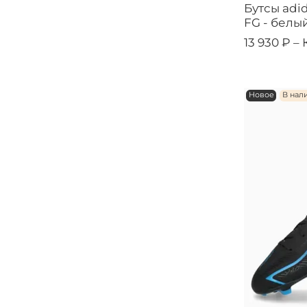
Бутсы adi
FG - белы
13 930 ₽ –
Новое
В нал