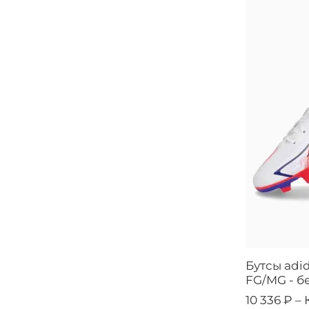
Бутсы adid
FG/MG - б
10 336 ₽ –