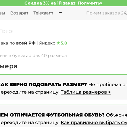
Скидка 3% на 1й заказ:
Получить>
вы
Возврат
Telegram
Прием заказов 24/
авка по
всей РФ
| Яндекс
★
5,0
ьные бутсы adidas 40 размера
змера