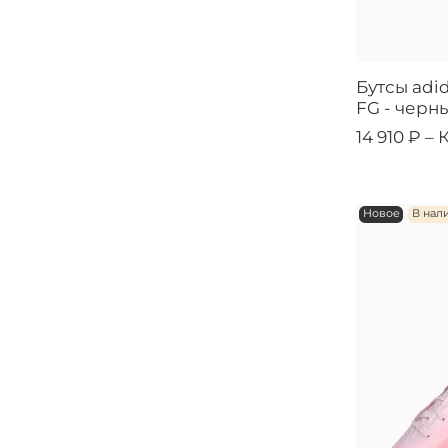
Бутсы adid
FG - черн
14 910 ₽ –
Новое
В нал