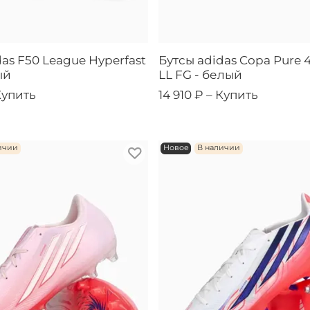
as F50 League Hyperfast
Бутсы adidas Copa Pure 
ый
LL FG - белый
Купить
14 910 ₽ –
Купить
ичии
Новое
В наличии