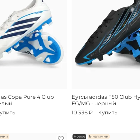
as Copa Pure 4 Club
Бутсы adidas F50 Club Hy
елый
FG/MG - черный
упить
10 336 ₽ –
Купить
ичии
Новое
В наличии