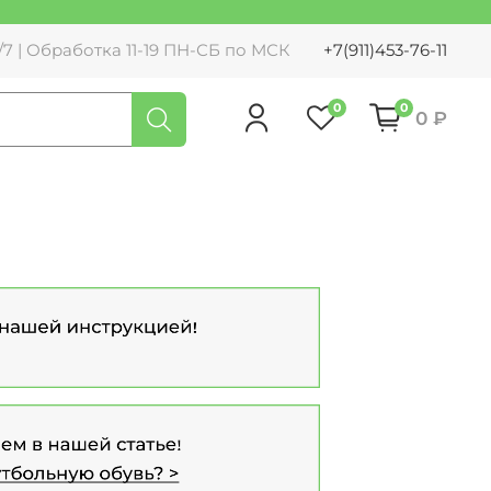
7 | Обработка 11-19 ПН-СБ по МСК
+7(911)453-76-11
0
0
0 ₽