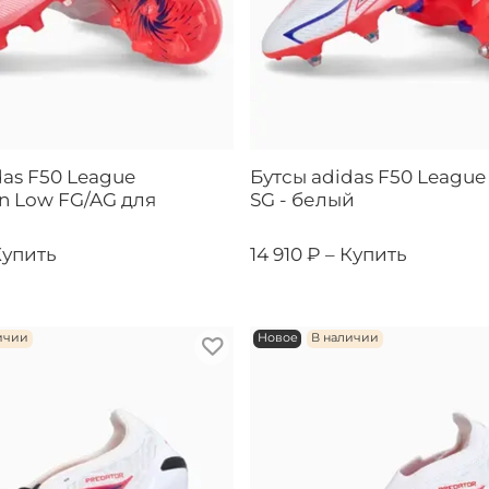
das F50 League
Бутсы adidas F50 League
on Low FG/AG для
SG - белый
Купить
14 910 ₽ –
Купить
ичии
Новое
В наличии