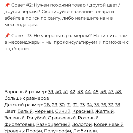
📌 Совет #2: Нужен похожий товар / другой цвет /
другая версия? Скопируйте название товара и
вбейте в поиск по сайту, либо напишите нам в
мессенджеры.
📌 Совет #3: Не уверены с размером? Напишите нам
в мессенджеры – мы проконсультируем и поможем с
подбором.
Взрослый размер:
39
,
40
,
41
,
42
,
43
,
44
,
45
,
46
,
47
,
48
,
больших размеров
Детский размер:
28
,
29
,
30
,
31
,
32
,
33
,
34
,
35
,
36
,
37
,
38
Цвет:
Белый
,
Черный
,
Синий
,
Красный
,
Желтый
,
Зеленый
,
Голубой
,
Оранжевый
,
Розовый
,
Фиолетовый
,
Разноцветный
,
Золотой
,
Коричневый
Уровень:
Профи
,
Полупрофи
,
Любители
,