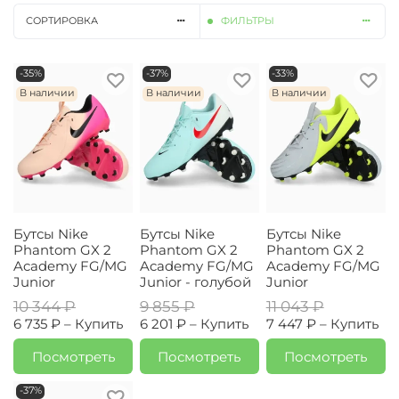
СОРТИРОВКА
ФИЛЬТРЫ
-35%
-37%
-33%
В наличии
В наличии
В наличии
Бутсы Nike
Бутсы Nike
Бутсы Nike
Phantom GX 2
Phantom GX 2
Phantom GX 2
Academy FG/MG
Academy FG/MG
Academy FG/MG
Junior
Junior - голубой
Junior
10 344 ₽
9 855 ₽
11 043 ₽
6 735 ₽ –
Купить
6 201 ₽ –
Купить
7 447 ₽ –
Купить
Посмотреть
Посмотреть
Посмотреть
-37%