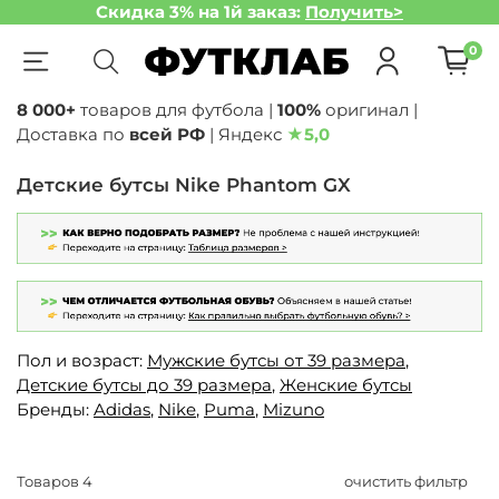
Скидка 3% на 1й заказ:
Получить>
0
8 000+
товаров для футбола |
100%
оригинал |
Доставка по
всей РФ
| Яндекс
★
5,0
Детские бутсы Nike Phantom GX
Пол и возраст:
Мужские бутсы от 39 размера
,
Детские бутсы до 39 размера
,
Женские бутсы
Бренды:
Adidas
,
Nike
,
Puma
,
Mizuno
Товаров
4
очистить фильтр