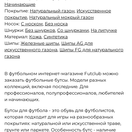
Начинающие
Покрытие:
Натуральный газон
,
Искусственное
покрытие
,
Натуральный мокрый газон
Носок:
С носком
,
Без носка
Шнурки:
Без шнурков
,
Со шнурками
,
На липучке
Материал:
Кожа
,
Синтетика
Шипы:
Железные шипы
,
Шипы AG для
искусственного газона
,
Шипы FG для натурального
газона
В футбольном интернет-магазине Futclub можно
заказать футбольные бутсы. Модели разных
коллекций, включая последние. Для
профессионалов, полупрофессионалов, любителей
и начинающих.
Бутсы для футбола - это обувь для футболистов,
которая подходит для игры на разнообразных
покрытиях: натуральной или искусственной траве,
грунте или паркете. Особенность бутс - наличие