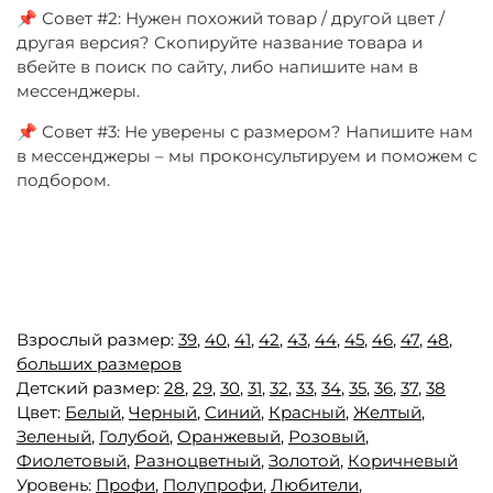
📌 Совет #2: Нужен похожий товар / другой цвет /
другая версия? Скопируйте название товара и
вбейте в поиск по сайту, либо напишите нам в
мессенджеры.
📌 Совет #3: Не уверены с размером? Напишите нам
в мессенджеры – мы проконсультируем и поможем с
подбором.
Взрослый размер:
39
,
40
,
41
,
42
,
43
,
44
,
45
,
46
,
47
,
48
,
больших размеров
Детский размер:
28
,
29
,
30
,
31
,
32
,
33
,
34
,
35
,
36
,
37
,
38
Цвет:
Белый
,
Черный
,
Синий
,
Красный
,
Желтый
,
Зеленый
,
Голубой
,
Оранжевый
,
Розовый
,
Фиолетовый
,
Разноцветный
,
Золотой
,
Коричневый
Уровень:
Профи
,
Полупрофи
,
Любители
,