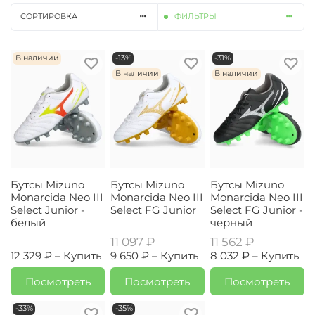
СОРТИРОВКА
ФИЛЬТРЫ
В наличии
-13%
-31%
В наличии
В наличии
Бутсы Mizuno
Бутсы Mizuno
Бутсы Mizuno
Monarcida Neo III
Monarcida Neo III
Monarcida Neo III
Select Junior -
Select FG Junior
Select FG Junior -
белый
черный
11 097 ₽
11 562 ₽
12 329 ₽ –
Купить
9 650 ₽ –
Купить
8 032 ₽ –
Купить
Посмотреть
Посмотреть
Посмотреть
-33%
-35%