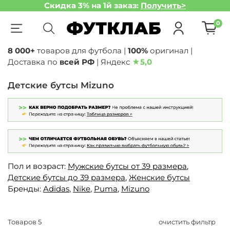
Скидка 3% на 1й заказ:
Получить>
0
8 000+
товаров для футбола |
100%
оригинал |
Доставка по
всей РФ
| Яндекс
★
5,0
Детские бутсы Mizuno
Пол и возраст:
Мужские бутсы от 39 размера
,
Детские бутсы до 39 размера
,
Женские бутсы
Бренды:
Adidas
,
Nike
,
Puma
,
Mizuno
Товаров
5
очистить фильтр