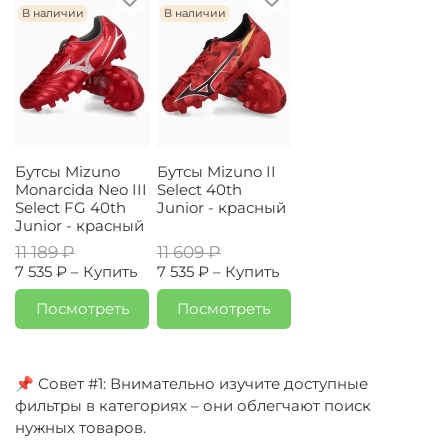
В наличии
В наличии
Бутсы Mizuno
Бутсы Mizuno II
Monarcida Neo III
Select 40th
Select FG 40th
Junior - красный
Junior - красный
11 189 ₽
11 609 ₽
7 535 ₽ –
Купить
7 535 ₽ –
Купить
Посмотреть
Посмотреть
📌 Совет #1: Внимательно изучите доступные
фильтры в категориях – они облегчают поиск
нужных товаров.