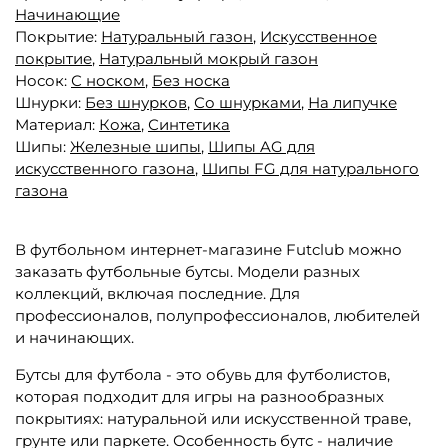
Начинающие
Покрытие:
Натуральный газон
,
Искусственное
покрытие
,
Натуральный мокрый газон
Носок:
С носком
,
Без носка
Шнурки:
Без шнурков
,
Со шнурками
,
На липучке
Материал:
Кожа
,
Синтетика
Шипы:
Железные шипы
,
Шипы AG для
искусственного газона
,
Шипы FG для натурального
газона
В футбольном интернет-магазине Futclub можно
заказать футбольные бутсы. Модели разных
коллекций, включая последние. Для
профессионалов, полупрофессионалов, любителей
и начинающих.
Бутсы для футбола - это обувь для футболистов,
которая подходит для игры на разнообразных
покрытиях: натуральной или искусственной траве,
грунте или паркете. Особенность бутс - наличие