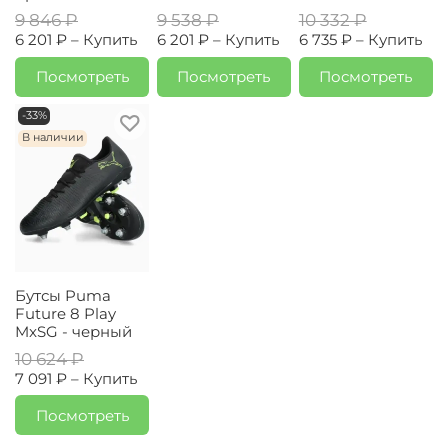
9 846 ₽
9 538 ₽
10 332 ₽
6 201 ₽ –
Купить
6 201 ₽ –
Купить
6 735 ₽ –
Купить
Посмотреть
Посмотреть
Посмотреть
-33%
В наличии
Бутсы Puma
Future 8 Play
MxSG - черный
10 624 ₽
7 091 ₽ –
Купить
Посмотреть