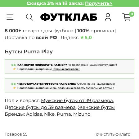
Скидка 3% на 1й заказ:
Получить>
0
8 000+
товаров для футбола |
100%
оригинал |
Доставка по
всей РФ
| Яндекс
★
5,0
Бутсы Puma Play
Пол и возраст:
Мужские бутсы от 39 размера
,
Детские бутсы до 39 размера
,
Женские бутсы
Бренды:
Adidas
,
Nike
,
Puma
,
Mizuno
Товаров
55
очистить фильтр