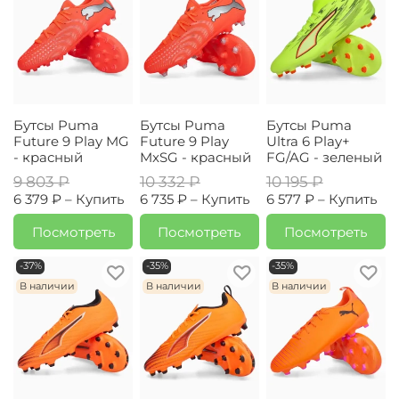
Бутсы Puma
Бутсы Puma
Бутсы Puma
Future 9 Play MG
Future 9 Play
Ultra 6 Play+
- красный
MxSG - красный
FG/AG - зеленый
9 803 ₽
10 332 ₽
10 195 ₽
6 379 ₽ –
Купить
6 735 ₽ –
Купить
6 577 ₽ –
Купить
Посмотреть
Посмотреть
Посмотреть
-37%
-35%
-35%
В наличии
В наличии
В наличии