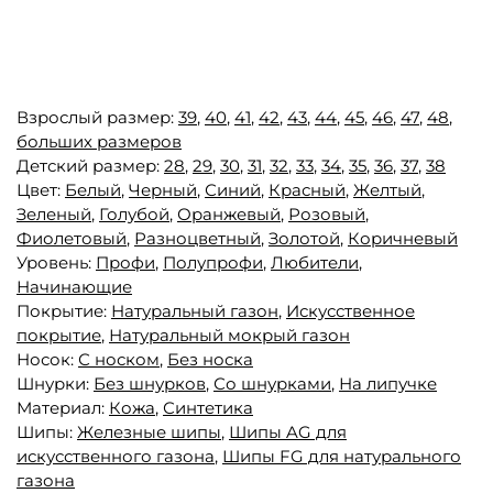
Взрослый размер:
39
,
40
,
41
,
42
,
43
,
44
,
45
,
46
,
47
,
48
,
больших размеров
Детский размер:
28
,
29
,
30
,
31
,
32
,
33
,
34
,
35
,
36
,
37
,
38
Цвет:
Белый
,
Черный
,
Синий
,
Красный
,
Желтый
,
Зеленый
,
Голубой
,
Оранжевый
,
Розовый
,
Фиолетовый
,
Разноцветный
,
Золотой
,
Коричневый
Уровень:
Профи
,
Полупрофи
,
Любители
,
Начинающие
Покрытие:
Натуральный газон
,
Искусственное
покрытие
,
Натуральный мокрый газон
Носок:
С носком
,
Без носка
Шнурки:
Без шнурков
,
Со шнурками
,
На липучке
Материал:
Кожа
,
Синтетика
Шипы:
Железные шипы
,
Шипы AG для
искусственного газона
,
Шипы FG для натурального
газона