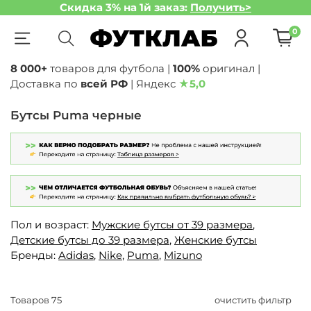
Скидка 3% на 1й заказ:
Получить>
0
8 000+
товаров для футбола |
100%
оригинал |
Доставка по
всей РФ
| Яндекс
★
5,0
Бутсы Puma черные
Пол и возраст:
Мужские бутсы от 39 размера
,
Детские бутсы до 39 размера
,
Женские бутсы
Бренды:
Adidas
,
Nike
,
Puma
,
Mizuno
Товаров
75
очистить фильтр