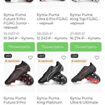
Бутсы Puma
Бутсы Puma
Бутсы Puma
Future 9 Pro
Ultra 6 Pro FG/AG
King Top FG/AG -
FG/AG Junior -
- черный
черный
черный
15 507 ₽
18 355 ₽
21 891 ₽
10 345 ₽ –
Купить
12 243 ₽ –
Купить
16 274 ₽ –
Купить
Посмотреть
Посмотреть
Посмотреть
-26%
-26%
-33%
В наличии
В наличии
В наличии
Бутсы Puma
Бутсы Puma
Бутсы Puma
Future 9 Pro
King Platinum
Ultra 6 Ultimate