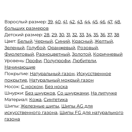
Взрослый размер:
39
,
40
,
41
,
42
,
43
,
44
,
45
,
46
,
47
,
48
,
больших размеров
Детский размер:
28
,
29
,
30
,
31
,
32
,
33
,
34
,
35
,
36
,
37
,
38
Цвет:
Белый
,
Черный
,
Синий
,
Красный
,
Желтый
,
Зеленый
,
Голубой
,
Оранжевый
,
Розовый
,
Фиолетовый
,
Разноцветный
,
Золотой
,
Коричневый
Уровень:
Профи
,
Полупрофи
,
Любители
,
Начинающие
Покрытие:
Натуральный газон
,
Искусственное
покрытие
,
Натуральный мокрый газон
Носок:
С носком
,
Без носка
Шнурки:
Без шнурков
,
Со шнурками
,
На липучке
Материал:
Кожа
,
Синтетика
Шипы:
Железные шипы
,
Шипы AG для
искусственного газона
,
Шипы FG для натурального
газона