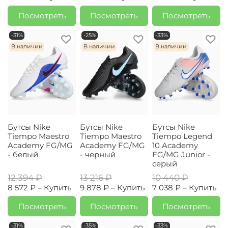
Посмотреть
Посмотреть
Посмотреть
-31%
-25%
-33%
В наличии
В наличии
В наличии
Бутсы Nike
Бутсы Nike
Бутсы Nike
Tiempo Maestro
Tiempo Maestro
Tiempo Legend
Academy FG/MG
Academy FG/MG
10 Academy
- белый
- черный
FG/MG Junior -
серый
12 394 ₽
13 216 ₽
10 440 ₽
8 572 ₽ –
Купить
9 878 ₽ –
Купить
7 038 ₽ –
Купить
Посмотреть
Посмотреть
Посмотреть
-31%
-35%
-33%