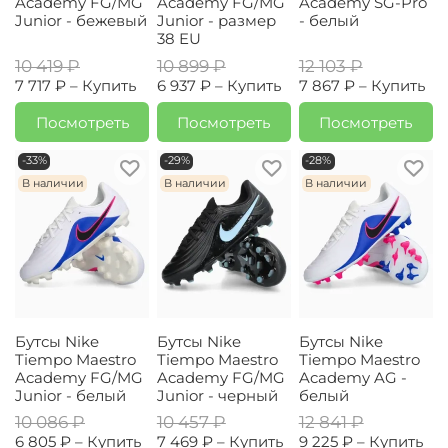
Academy FG/MG
Academy FG/MG
Academy SG-Pro
Junior - бежевый
Junior - размер
- белый
38 EU
10 419 ₽
10 899 ₽
12 103 ₽
7 717 ₽ –
Купить
6 937 ₽ –
Купить
7 867 ₽ –
Купить
Посмотреть
Посмотреть
Посмотреть
-33%
-29%
-28%
В наличии
В наличии
В наличии
Бутсы Nike
Бутсы Nike
Бутсы Nike
Tiempo Maestro
Tiempo Maestro
Tiempo Maestro
Academy FG/MG
Academy FG/MG
Academy AG -
Junior - белый
Junior - черный
белый
10 086 ₽
10 457 ₽
12 841 ₽
6 805 ₽ –
Купить
7 469 ₽ –
Купить
9 225 ₽ –
Купить