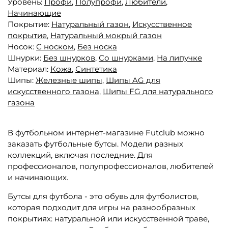
Уровень:
Профи
,
Полупрофи
,
Любители
,
Начинающие
Покрытие:
Натуральный газон
,
Искусственное
покрытие
,
Натуральный мокрый газон
Носок:
С носком
,
Без носка
Шнурки:
Без шнурков
,
Со шнурками
,
На липучке
Материал:
Кожа
,
Синтетика
Шипы:
Железные шипы
,
Шипы AG для
искусственного газона
,
Шипы FG для натурального
газона
В футбольном интернет-магазине Futclub можно
заказать футбольные бутсы. Модели разных
коллекций, включая последние. Для
профессионалов, полупрофессионалов, любителей
и начинающих.
Бутсы для футбола - это обувь для футболистов,
которая подходит для игры на разнообразных
покрытиях: натуральной или искусственной траве,