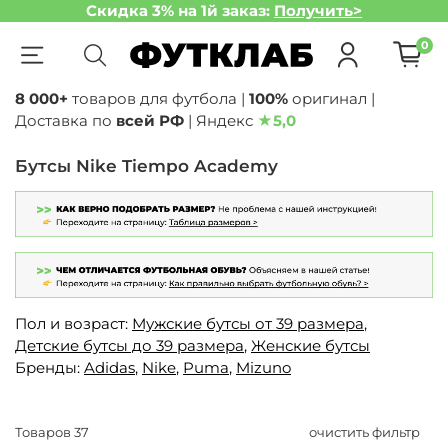
Скидка 3% на 1й заказ:
Получить>
0
8 000+
товаров для футбола |
100%
оригинал |
Доставка по
всей РФ
| Яндекс
★
5,0
Бутсы Nike Tiempo Academy
Пол и возраст:
Мужские бутсы от 39 размера
,
Детские бутсы до 39 размера
,
Женские бутсы
Бренды:
Adidas
,
Nike
,
Puma
,
Mizuno
Товаров
37
очистить фильтр