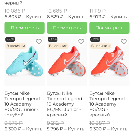
черный
10 086 ₽
12 685 ₽
11 119 ₽
6 805 ₽ –
Купить
8 529 ₽ –
Купить
6 973 ₽ –
Купить
Посмотреть
Посмотреть
Посмотреть
-35%
-37%
-39%
В наличии
В наличии
В наличии
Бутсы Nike
Бутсы Nike
Бутсы Nike
Tiempo Legend
Tiempo Legend
Tiempo Legend
10 Academy
10 Academy
10 Academy
FG/MG Junior -
FG/MG Junior -
FG/MG -
голубой
красный
красный
9 676 ₽
9 212 ₽
10 387 ₽
6 300 ₽ –
Купить
5 796 ₽ –
Купить
6 300 ₽ –
Купить