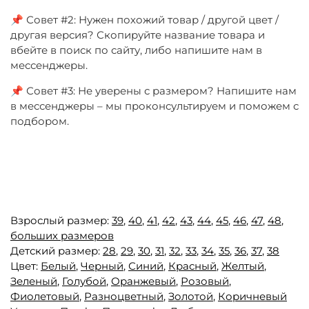
📌 Совет #2: Нужен похожий товар / другой цвет /
другая версия? Скопируйте название товара и
вбейте в поиск по сайту, либо напишите нам в
мессенджеры.
📌 Совет #3: Не уверены с размером? Напишите нам
в мессенджеры – мы проконсультируем и поможем с
подбором.
Взрослый размер:
39
,
40
,
41
,
42
,
43
,
44
,
45
,
46
,
47
,
48
,
больших размеров
Детский размер:
28
,
29
,
30
,
31
,
32
,
33
,
34
,
35
,
36
,
37
,
38
Цвет:
Белый
,
Черный
,
Синий
,
Красный
,
Желтый
,
Зеленый
,
Голубой
,
Оранжевый
,
Розовый
,
Фиолетовый
,
Разноцветный
,
Золотой
,
Коричневый