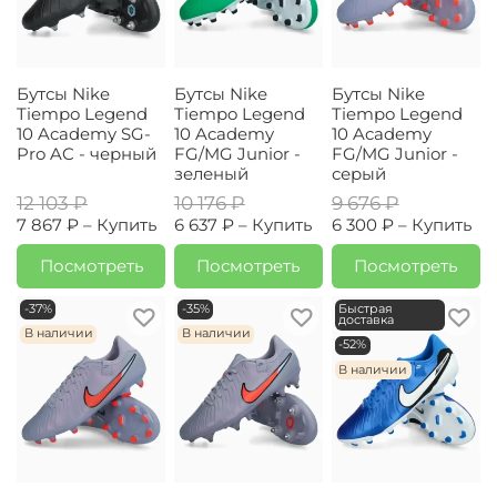
Бутсы Nike
Бутсы Nike
Бутсы Nike
Tiempo Legend
Tiempo Legend
Tiempo Legend
10 Academy SG-
10 Academy
10 Academy
Pro AC - черный
FG/MG Junior -
FG/MG Junior -
зеленый
серый
12 103 ₽
10 176 ₽
9 676 ₽
7 867 ₽ –
Купить
6 637 ₽ –
Купить
6 300 ₽ –
Купить
Посмотреть
Посмотреть
Посмотреть
-37%
-35%
Быстрая
доставка
В наличии
В наличии
-52%
В наличии