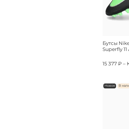
Бутсы Nik
Superfly 1
15 377 ₽ –
Новое
В нал