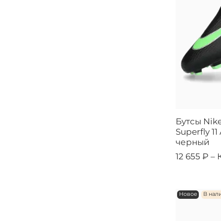
Бутсы Nik
Superfly 1
черный
12 655 ₽ –
Новое
В нал