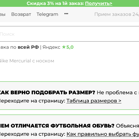
Скидка 3% на 1й заказ:
Получить>
вы
Возврат
Telegram
Прием заказов 24/
авка по
всей РФ
| Яндекс
★
5,0
ike Mercurial с носком