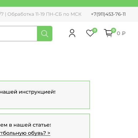
7 | Обработка 11-19 ПН-СБ по МСК
+7(911)453-76-11
0
0
0 ₽