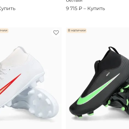
белый
Купить
9 715 ₽ –
Купить
ичии
В наличии