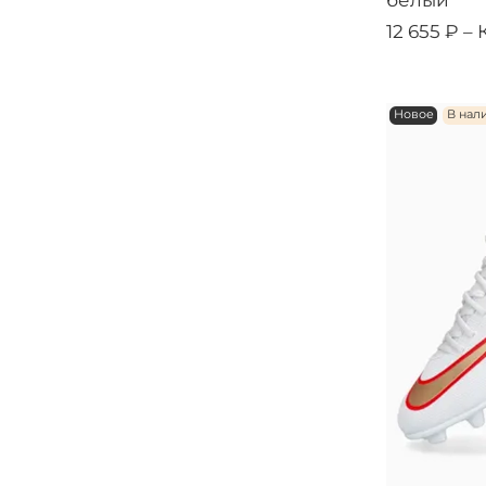
белый
12 655 ₽ –
Новое
В нал