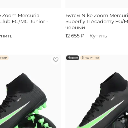
e Zoom Mercurial
Бутсы Nike Zoom Mercuri
1 Club FG/MG Junior -
Superfly 11 Academy FG/M
черный
упить
12 655 ₽ –
Купить
ичии
Новое
В наличии