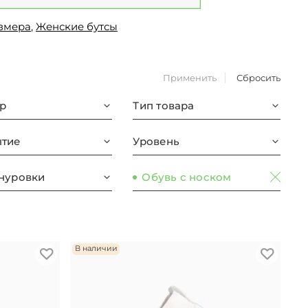
азмера
,
Женские бутсы
Применить
Сбросить
р
Тип товара
тие
Уровень
нуровки
Обувь с носком
В наличии