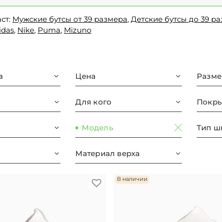
ст:
Мужские бутсы от 39 размера
,
Детские бутсы до 39 р
idas
,
Nike
,
Puma
,
Mizuno
а
Цена
Разме
Для кого
Покры
Модель
Тип ш
Материал верха
В наличии