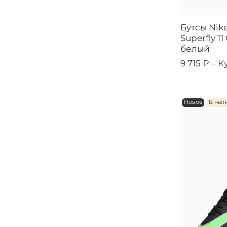
Бутсы Nik
Superfly 1
белый
9 715 ₽ –
К
Новое
В нал