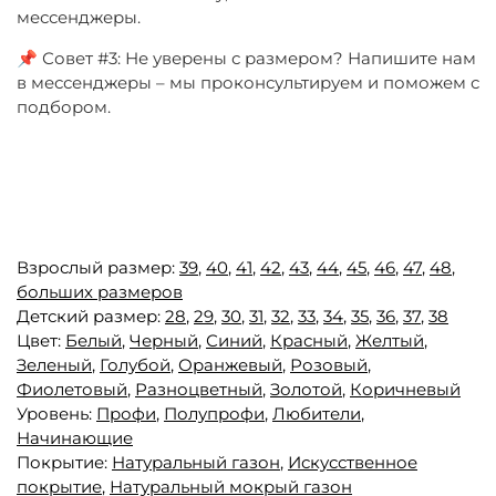
мессенджеры.
📌 Совет #3: Не уверены с размером? Напишите нам
в мессенджеры – мы проконсультируем и поможем с
подбором.
Взрослый размер:
39
,
40
,
41
,
42
,
43
,
44
,
45
,
46
,
47
,
48
,
больших размеров
Детский размер:
28
,
29
,
30
,
31
,
32
,
33
,
34
,
35
,
36
,
37
,
38
Цвет:
Белый
,
Черный
,
Синий
,
Красный
,
Желтый
,
Зеленый
,
Голубой
,
Оранжевый
,
Розовый
,
Фиолетовый
,
Разноцветный
,
Золотой
,
Коричневый
Уровень:
Профи
,
Полупрофи
,
Любители
,
Начинающие
Покрытие:
Натуральный газон
,
Искусственное
покрытие
,
Натуральный мокрый газон