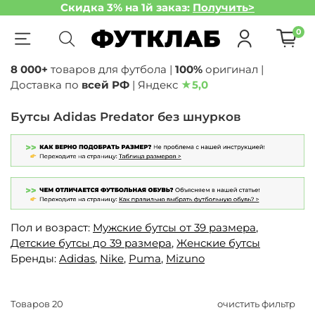
Скидка 3% на 1й заказ:
Получить>
0
8 000+
товаров для футбола |
100%
оригинал |
Доставка по
всей РФ
| Яндекс
★
5,0
Бутсы Adidas Predator без шнурков
Пол и возраст:
Мужские бутсы от 39 размера
,
Детские бутсы до 39 размера
,
Женские бутсы
Бренды:
Adidas
,
Nike
,
Puma
,
Mizuno
Товаров
20
очистить фильтр