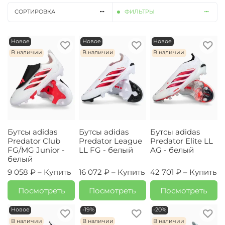
СОРТИРОВКА
ФИЛЬТРЫ
Новое
Новое
Новое
В наличии
В наличии
В наличии
Бутсы adidas
Бутсы adidas
Бутсы adidas
Predator Club
Predator League
Predator Elite LL
FG/MG Junior -
LL FG - белый
AG - белый
белый
9 058 ₽ –
Купить
16 072 ₽ –
Купить
42 701 ₽ –
Купить
Посмотреть
Посмотреть
Посмотреть
Новое
-19%
-20%
В наличии
В наличии
В наличии