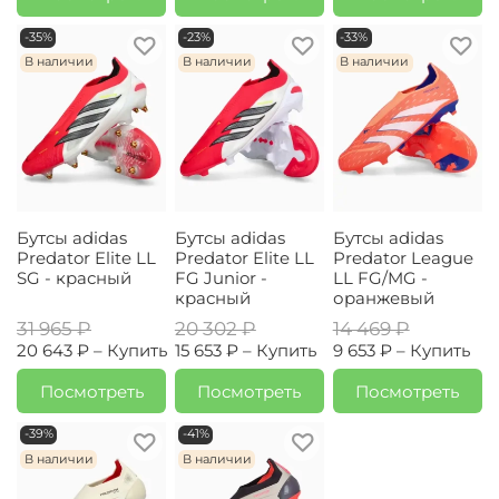
-35%
-23%
-33%
В наличии
В наличии
В наличии
Бутсы adidas
Бутсы adidas
Бутсы adidas
Predator Elite LL
Predator Elite LL
Predator League
SG - красный
FG Junior -
LL FG/MG -
красный
оранжевый
31 965 ₽
20 302 ₽
14 469 ₽
20 643 ₽ –
Купить
15 653 ₽ –
Купить
9 653 ₽ –
Купить
Посмотреть
Посмотреть
Посмотреть
-39%
-41%
В наличии
В наличии