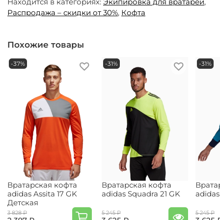
Находится в категориях:
Экипировка для вратарей
,
Распродажа – скидки от 30%
,
Кофта
Похожие товары
-37%
-31%
-31%
Вратарская кофта
Вратарская кофта
Врата
adidas Assita 17 GK
adidas Squadra 21 GK
adidas
Детская
3 828 ₽
5 245 ₽
5 245 ₽