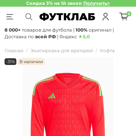
Скидка 3% на 1й заказ:
Получить>
0
8 000+
товаров для футбола |
100%
оригинал |
Доставка по
всей РФ
| Яндекс
★
5,0
Главная
Экипировка для вратарей
Кофта
-31%
В наличии