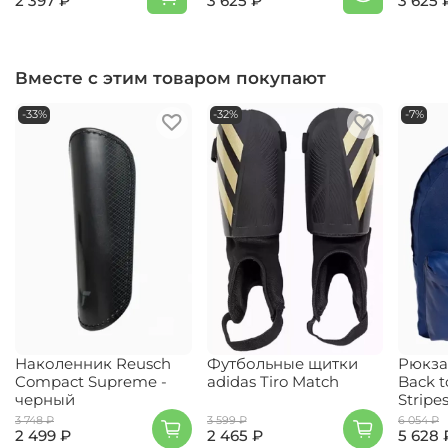
2 397 ₽
3 625 ₽
3 625 
Вместе с этим товаром покупают
-33%
-32%
-7%
Наколенник Reusch
Футбольные щитки
Рюкзак
Compact Supreme -
adidas Tiro Match
Back t
черный
Stripe
3 748 ₽
3 599 ₽
6 054 ₽
2 499 ₽
2 465 ₽
5 628 