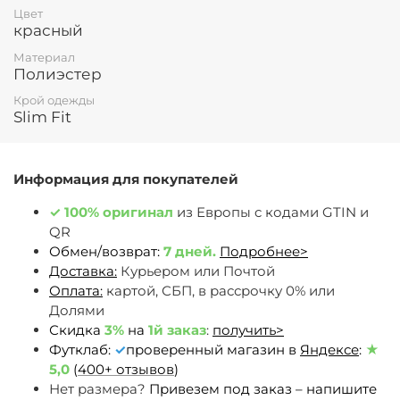
Цвет
красный
Материал
Полиэстер
Крой одежды
Slim Fit
Информация для покупателей
✓
100% оригинал
из Европы c кодами GTIN и
QR
Обмен/возврат:
7 дней.
Подробнее>
Доставка:
Курьером или Почтой
Оплата:
картой, СБП, в рассрочку 0% или
Долями
Скидка
3%
на
1й заказ
:
получить>
Футклаб:
✓
проверенный магазин в
Яндексе
:
★
5,0
(
400+ отзывов
)
Нет размера?
Привезем под заказ – напишите