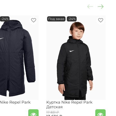
-24%
Под заказ
-24%
Nike Repel Park
Kуртка Nike Repel Park
К
Детская
A
17 831 ₽
2