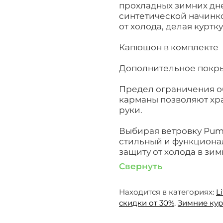
прохладных зимних дне
синтетической начинк
от холода, делая куртк
Капюшон в комплекте
Дополнительное покры
Предел ограничения о
карманы позволяют хр
руки.
Выбирая ветровку Puma
стильный и функциона
защиту от холода в зим
Свернуть
Находится в категориях:
L
скидки от 30%
,
Зимние кур