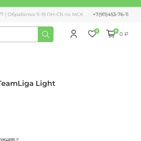
7 | Обработка 11-19 ПН-СБ по МСК
+7(911)453-76-11
0
0
0 ₽
eamLiga Light
укция >