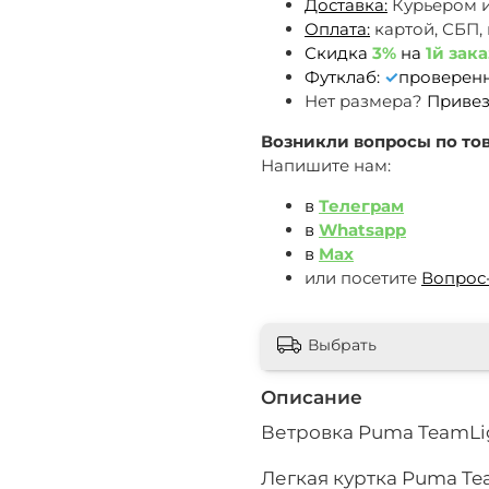
Доставка:
Курьером 
Оплата:
картой, СБП,
Скидка
3%
на
1й зака
Футклаб:
✓
проверен
Нет размера?
Привез
Возникли вопросы по тов
Напишите нам:
в
Телеграм
в
Whatsapp
в
Max
или посетите
Вопрос
Выбрать
Описание
Ветровка Puma TeamLiga
Легкая куртка Puma Te