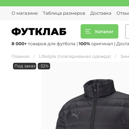
О магазине
Таблица размеров
Доставка
Отзы
Каталог
8 000+
товаров для футбола |
100%
оригинал | Дост
Главная
Lifestyle (повседневная одежда)
Зим
Под заказ
-32%