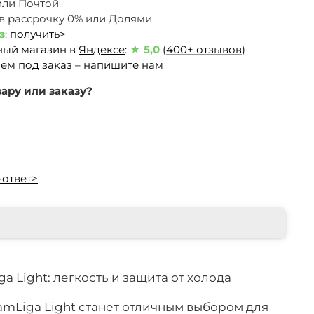
или Почтой
 в рассрочку 0% или Долями
з
:
получить>
ный магазин в
Яндексе
:
★ 5,0
(
400+ отзывов
)
ем под заказ – напишите нам
ару или заказу?
-ответ>
 Light: легкость и защита от холода
amLiga Light станет отличным выбором для