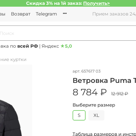
Скидка 3% на 1й заказ:
Получить>
вы
Возврат
Telegram
Прием заказов 24/
авка по
всей РФ
| Яндекс
★
5,0
ние куртки
арт.
657617 03
Ветровка Puma T
8 784 ₽
12 912 ₽
Выберите размер
S
XL
Таблица размеров и инстр