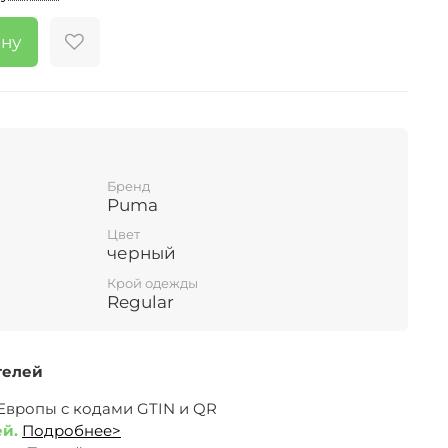
ину
Бренд
Puma
Цвет
черный
Крой одежды
Regular
телей
 Европы c кодами GTIN и QR
ей.
Подробнее>