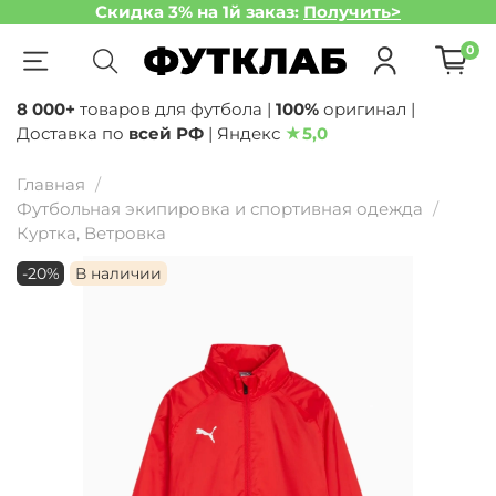
Скидка 3% на 1й заказ:
Получить>
0
8 000+
товаров для футбола |
100%
оригинал |
Доставка по
всей РФ
| Яндекс
★
5,0
Главная
Футбольная экипировка и спортивная одежда
Куртка, Ветровка
-20%
В наличии