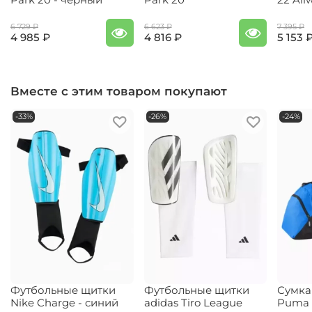
6 729 ₽
6 623 ₽
7 395 ₽
4 985 ₽
4 816 ₽
5 153 
Вместе с этим товаром покупают
-33%
-26%
-24%
Футбольные щитки
Футбольные щитки
Сумка
Nike Charge - синий
adidas Tiro League
Puma 