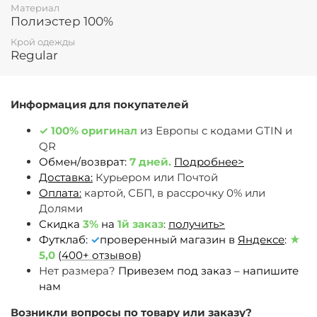
Материал
Полиэстер 100%
Крой одежды
Regular
Информация для покупателей
✓
100% оригинал
из Европы c кодами GTIN и
QR
Обмен/возврат:
7 дней.
Подробнее>
Доставка:
Курьером или Почтой
Оплата:
картой, СБП, в рассрочку 0% или
Долями
Скидка
3%
на
1й заказ
:
получить>
Футклаб:
✓
проверенный магазин в
Яндексе
:
★
5,0
(
400+ отзывов
)
Нет размера?
Привезем под заказ – напишите
нам
Возникли вопросы по товару или заказу?