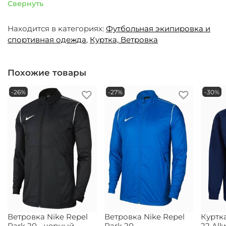
Свернуть
Находится в категориях:
Футбольная экипировка и
спортивная одежда
,
Куртка, Ветровка
Похожие товары
-26%
-27%
-30%
Ветровка Nike Repel
Ветровка Nike Repel
Куртка
Park 20 - черный
Park 20
22 All