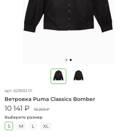
арт.
623692 01
Ветровка Puma Classics Bomber
10 141 ₽
15 203 ₽
Выберите размер
S
M
L
XL