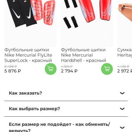
Футбольные щитки
Футбольные щитки
Сумка
Nike Mercurial FlyLite
Nike Mercurial
Herita
SuperLock - красный
Hardshell - красный
8 488 ₽
4 169 ₽
4 436 ₽
5 876 ₽
2 794 ₽
2 972 
Как заказать?
Кликните на нужный размер и нажмите
Как выбрать размер?
"Добавить в корзину".
Далее, перейдите в корзину, кликнув на иконку
Выбрать размер можно, ориентируясь на
корзины в правом верхнем углу.
Если размер не подойдет - как обменять/
таблицу размеров:
Таблица размеров
. Найдите
Проверьте содержимое корзины и нажмите на
вернуть?