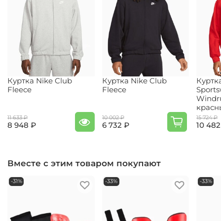
Куртка Nike Club
Куртка Nike Club
Куртк
Fleece
Fleece
Sport
Windr
красн
11 633 ₽
10 002 ₽
15 724 ₽
8 948 ₽
6 732 ₽
10 482
Вместе с этим товаром покупают
-31%
-33%
-33%