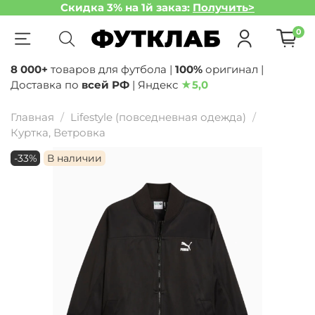
Скидка 3% на 1й заказ:
Получить>
0
8 000+
товаров для футбола |
100%
оригинал |
Доставка по
всей РФ
| Яндекс
★
5,0
Главная
Lifestyle (повседневная одежда)
Куртка, Ветровка
-33%
В наличии