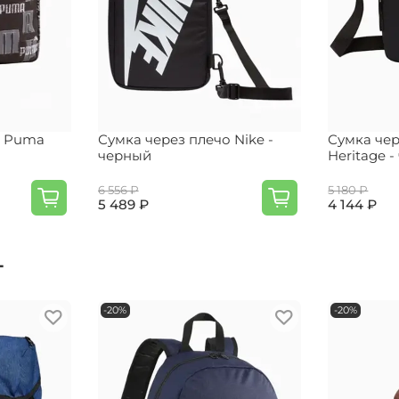
о Puma
Сумка через плечо Nike -
Сумка чер
черный
Heritage 
6 556 ₽
5 180 ₽
5 489 ₽
4 144 ₽
т
-20%
-20%