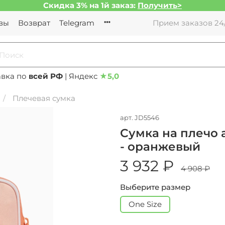
Скидка 3% на 1й заказ:
Получить>
вы
Возврат
Telegram
Прием заказов 24/
авка по
всей РФ
| Яндекс
★
5,0
Плечевая сумка
арт.
JD5546
Сумка на плечо a
- оранжевый
3 932 ₽
4 908 ₽
Выберите размер
One Size