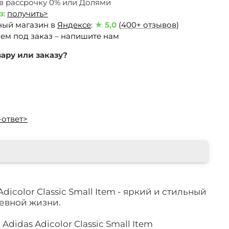
 в рассрочку 0% или Долями
з
:
получить>
ный магазин в
Яндексе
:
★ 5,0
(
400+ отзывов
)
ем под заказ – напишите нам
ару или заказу?
-ответ>
dicolor Classic Small Item - яркий и стильный
евной жизни.
didas Adicolor Classic Small Item