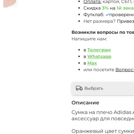
Оплата:
картой, СБП,
Скидка
3%
на
1й зака
Футклаб:
✓
проверен
Нет размера?
Привез
Возникли вопросы по тов
Напишите нам:
в
Телеграм
в
Whatsapp
в
Max
или посетите
Вопрос
Выбрать
Описание
Сумка на плечо Adidas A
аксессуар для повседн
Оранжевый цвет сумки A