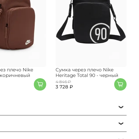
ез плечо Nike
Сумка через плечо Nike
П
- коричневый
Heritage Total 90 - черный
4 846 ₽
5
3 728 ₽
е нужный раздел и бренд и ориентируйтесь на
ь заказ".