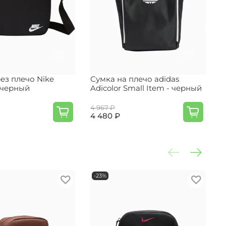
ез плечо Nike
Сумка на плечо adidas
С
- черный
Adicolor Small Item - черный
A
4 967 ₽
4
4 480 ₽
3
-23%