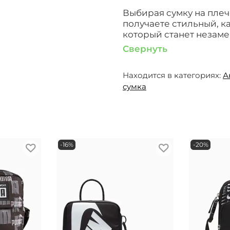
Выбирая сумку на плечо 
получаете стильный, к
который станет незам
Свернуть
Находится в категориях:
А
сумка
-16%
-20%