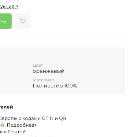
укция >
ину
Цвет
оранжевый
Материал
Полиэстер 100%
телей
 Европы c кодами GTIN и QR
ей.
Подробнее>
или Почтой