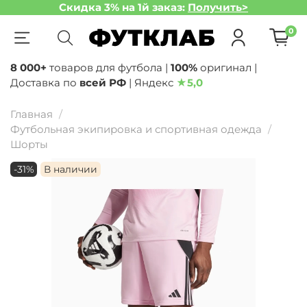
Скидка 3% на 1й заказ:
Получить>
0
8 000+
товаров для футбола |
100%
оригинал |
Доставка по
всей РФ
| Яндекс
★
5,0
Главная
Футбольная экипировка и спортивная одежда
Шорты
-31%
В наличии