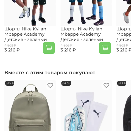
Шорты Nike Kylian
Шорты Nike Kylian
Шорты
Mbappe Academy
Mbappe Academy
Mbapp
Детские - зеленый
Детские - зеленый
Детск
4 803 ₽
4 803 ₽
4 803 ₽
3 216 ₽
3 216 ₽
3 216 
Вместе с этим товаром покупают
-16%
-26%
-19%