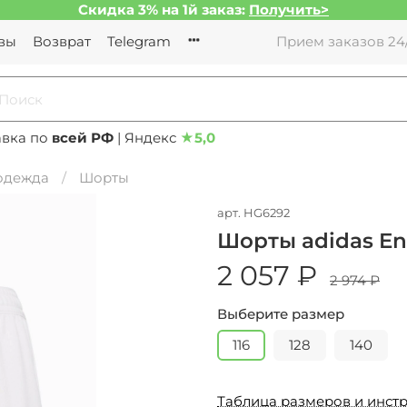
Скидка 3% на 1й заказ:
Получить>
вы
Возврат
Telegram
Прием заказов 24/
авка по
всей РФ
| Яндекс
★
5,0
 одежда
Шорты
арт.
HG6292
Шорты adidas Ent
2 057 ₽
2 974 ₽
Выберите размер
116
128
140
Таблица размеров и инстр