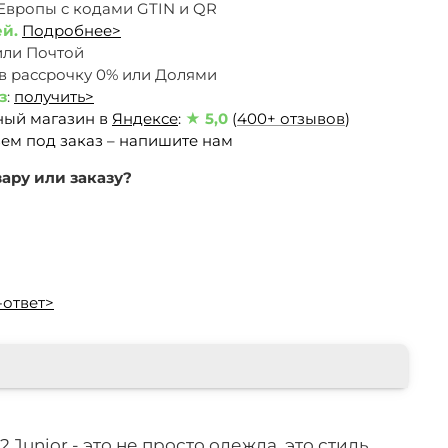
 Европы c кодами GTIN и QR
ей.
Подробнее>
или Почтой
 в рассрочку 0% или Долями
з
:
получить>
ный магазин в
Яндексе
:
★ 5,0
(
400+ отзывов
)
ем под заказ – напишите нам
ару или заказу?
-ответ>
 Junior - это не просто одежда, это стиль