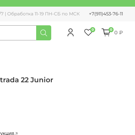
7 | Обработка 11-19 ПН-СБ по МСК
+7(911)453-76-11
0
0
0 ₽
rada 22 Junior
укция >