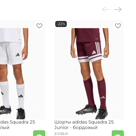
-22%
das Squadra 25
Шорты adidas Squadra 25
Ш
елый
Junior - бордовый
р
3 739 ₽
4