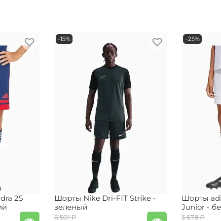
-15%
-25%
dra 25
Шорты Nike Dri-FIT Strike -
Шорты adi
ий
зеленый
Junior - б
6 501 ₽
3 678 ₽