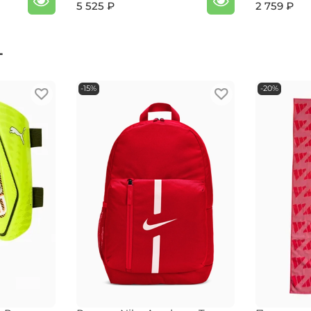
5 525 ₽
2 759 ₽
т
-15%
-20%