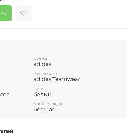
ину
Бренд
adidas
Коллекция
adidas Teamwear
Цвет
atch
белый
Крой одежды
Regular
телей