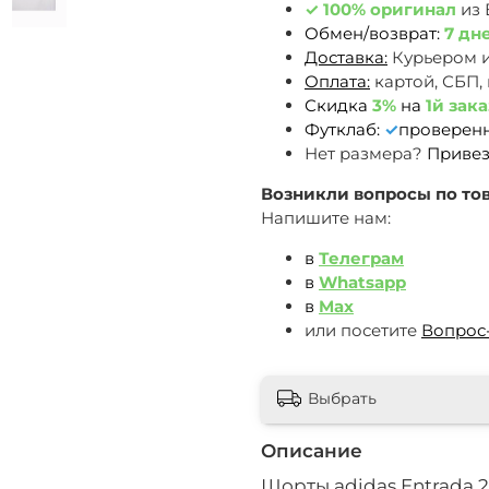
✓
100% оригинал
из
Обмен/возврат:
7 дн
Доставка:
Курьером 
Оплата:
картой, СБП,
Скидка
3%
на
1й зака
Футклаб:
✓
проверен
Нет размера?
Привез
Возникли вопросы по тов
Напишите нам:
в
Телеграм
в
Whatsapp
в
Max
или посетите
Вопрос
Выбрать
Описание
Шорты adidas Entrada 22