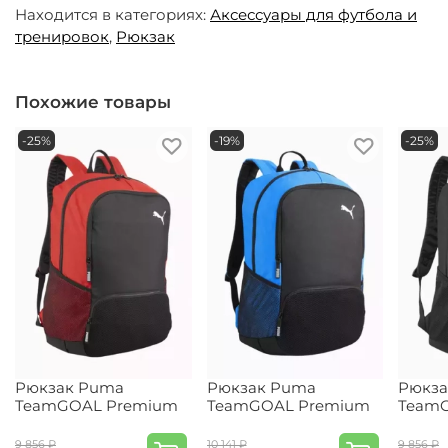
Находится в категориях:
Аксессуары для футбола и
тренировок
,
Рюкзак
Похожие товары
-25%
-19%
-25%
Рюкзак Puma
Рюкзак Puma
Рюкза
TeamGOAL Premium
TeamGOAL Premium
Team
9 856 ₽
10 141 ₽
9 856 ₽