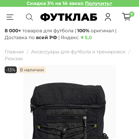
Скидка 3% на 1й заказ:
Получить>
0
8 000+
товаров для футбола |
100%
оригинал |
Доставка по
всей РФ
| Яндекс
★
5,0
Главная
Аксессуары для футбола и тренировок
Рюкзак
-13%
В наличии