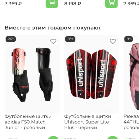
7 369 ₽
8 198 ₽
7 369 
Вместе с этим товаром покупают
-20%
-28%
-9%
Футбольные щитки
Футбольные щитки
Рюкза
adidas F50 Match
Uhlsport Super Lite
4ATHL
Junior - розовый
Plus - черный
розов