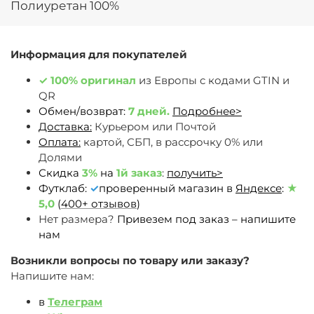
Полиуретан 100%
Информация для покупателей
✓
100% оригинал
из Европы c кодами GTIN и
QR
Обмен/возврат:
7 дней.
Подробнее>
Доставка:
Курьером или Почтой
Оплата:
картой, СБП, в рассрочку 0% или
Долями
Скидка
3%
на
1й заказ
:
получить>
Футклаб:
✓
проверенный магазин в
Яндексе
:
★
5,0
(
400+ отзывов
)
Нет размера?
Привезем под заказ – напишите
нам
Возникли вопросы по товару или заказу?
Напишите нам:
в
Телеграм