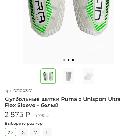
арт.
031003 01
Футбольные щитки Puma x Unisport Ultra
Flex Sleeve - белый
2 875 ₽
4 290 ₽
Выберите размер
XS
S
M
L