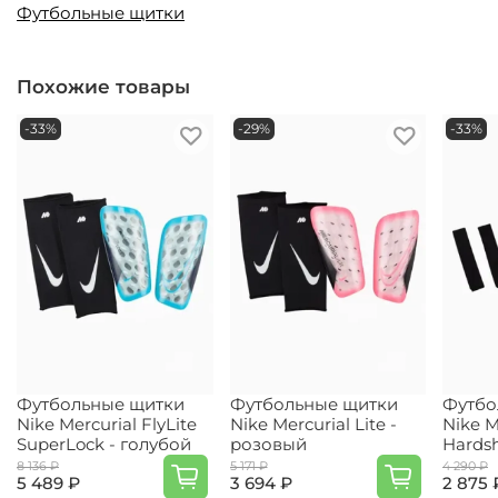
Футбольные щитки
Похожие товары
-33%
-29%
-33%
Футбольные щитки
Футбольные щитки
Футбо
Nike Mercurial FlyLite
Nike Mercurial Lite -
Nike M
SuperLock - голубой
розовый
Hardsh
8 136 ₽
5 171 ₽
4 290 ₽
5 489 ₽
3 694 ₽
2 875 