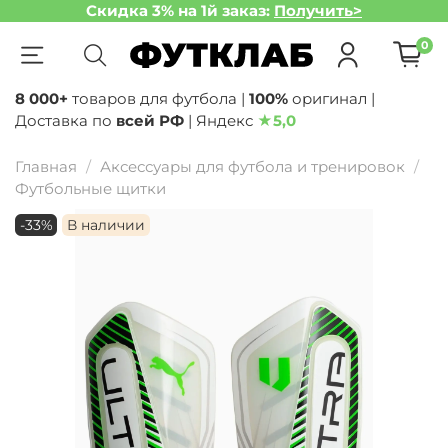
Скидка 3% на 1й заказ:
Получить>
0
8 000+
товаров для футбола |
100%
оригинал |
Доставка по
всей РФ
| Яндекс
★
5,0
Главная
Аксессуары для футбола и тренировок
Футбольные щитки
-33%
В наличии