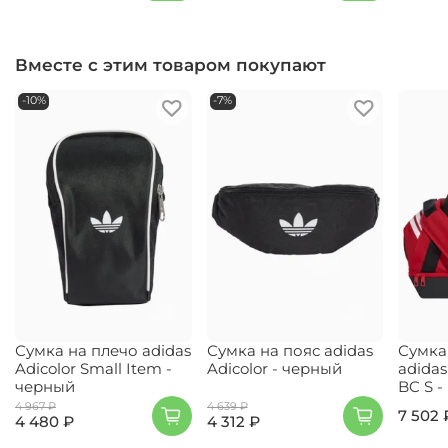
Вместе с этим товаром покупают
-10%
-7%
Сумка на плечо adidas
Сумка на пояс adidas
Сумка
Adicolor Small Item -
Adicolor - черный
adidas
черный
BC S 
4 967 ₽
4 639 ₽
7 502 
4 480 ₽
4 312 ₽