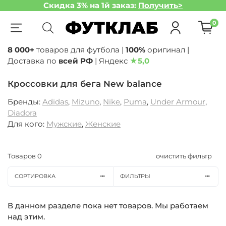
Скидка 3% на 1й заказ:
Получить>
0
8 000+
товаров для футбола |
100%
оригинал |
Доставка по
всей РФ
| Яндекс
★
5,0
Кроссовки для бега New balance
Бренды:
Adidas
,
Mizuno
,
Nike
,
Puma
,
Under Armour
,
Diadora
Для кого:
Мужские
,
Женские
Товаров
0
очистить фильтр
СОРТИРОВКА
ФИЛЬТРЫ
В данном разделе пока нет товаров. Мы работаем
над этим.