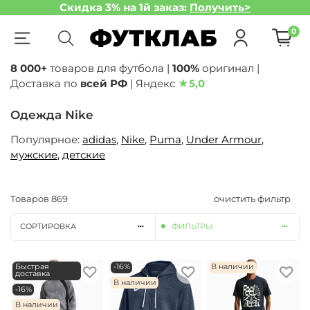
Скидка 3% на 1й заказ:
Получить>
0
8 000+
товаров для футбола |
100%
оригинал |
Доставка по
всей РФ
| Яндекс
★
5,0
Одежда Nike
Популярное:
adidas
,
Nike
,
Puma
,
Under Armour
,
мужские
,
детские
Товаров
869
очистить фильтр
СОРТИРОВКА
ФИЛЬТРЫ
Быстрая
-16%
В наличии
доставка
В наличии
-16%
В наличии