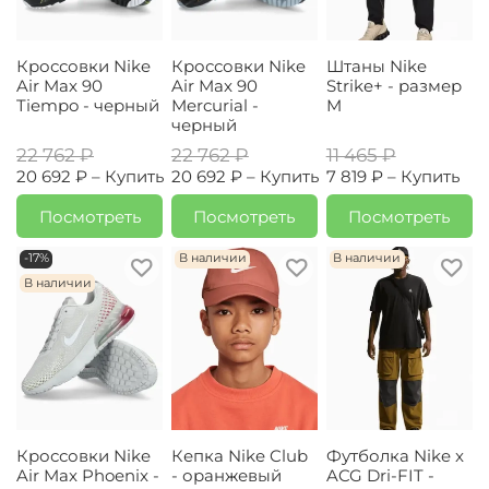
Кроссовки Nike
Кроссовки Nike
Штаны Nike
Air Max 90
Air Max 90
Strike+ - размер
Tiempo - черный
Mercurial -
M
черный
22 762 ₽
22 762 ₽
11 465 ₽
20 692 ₽ –
Купить
20 692 ₽ –
Купить
7 819 ₽ –
Купить
Посмотреть
Посмотреть
Посмотреть
-17%
В наличии
В наличии
В наличии
Кроссовки Nike
Кепка Nike Club
Футболка Nike x
Air Max Phoenix -
- оранжевый
ACG Dri-FIT -