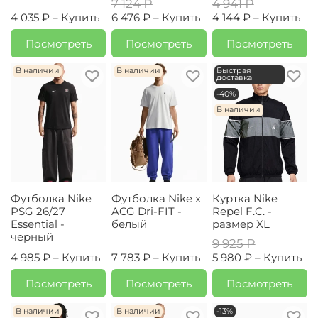
7 124 ₽
4 941 ₽
4 035 ₽ –
Купить
6 476 ₽ –
Купить
4 144 ₽ –
Купить
Посмотреть
Посмотреть
Посмотреть
В наличии
В наличии
Быстрая
доставка
-40%
В наличии
Футболка Nike
Футболка Nike x
Куртка Nike
PSG 26/27
ACG Dri-FIT -
Repel F.C. -
Essential -
белый
размер XL
черный
9 925 ₽
4 985 ₽ –
Купить
7 783 ₽ –
Купить
5 980 ₽ –
Купить
Посмотреть
Посмотреть
Посмотреть
В наличии
В наличии
-13%