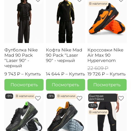
В наличии
Футболка Nike
Кофта Nike Mad
Кроссовки Nike
Mad 90 Pack
90 Pack "Laser
Air Max 90
"Laser 90" -
90" - черный
Hypervenom
черный
22 609 ₽
9 743 ₽ –
Купить
14 644 ₽ –
Купить
19 726 ₽ –
Купить
Посмотреть
Посмотреть
Посмотреть
-9%
В наличии
-9%
В наличии
Быстрая
доставка
-32%
В наличии