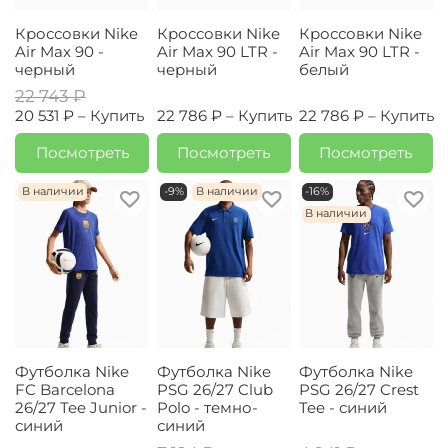
Кроссовки Nike
Кроссовки Nike
Кроссовки Nike
Air Max 90 -
Air Max 90 LTR -
Air Max 90 LTR -
черный
черный
белый
22 743 ₽
20 531 ₽ –
Купить
22 786 ₽ –
Купить
22 786 ₽ –
Купить
Посмотреть
Посмотреть
Посмотреть
В наличии
-9%
В наличии
-16%
В наличии
Футболка Nike
Футболка Nike
Футболка Nike
FC Barcelona
PSG 26/27 Club
PSG 26/27 Crest
26/27 Tee Junior -
Polo - темно-
Tee - синий
синий
синий