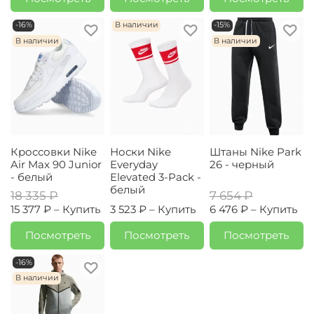
-16%
В наличии
-15%
В наличии
В наличии
Кроссовки Nike
Носки Nike
Штаны Nike Park
Air Max 90 Junior
Everyday
26 - черный
- белый
Elevated 3-Pack -
белый
18 335 ₽
7 654 ₽
15 377 ₽ –
Купить
3 523 ₽ –
Купить
6 476 ₽ –
Купить
Посмотреть
Посмотреть
Посмотреть
-16%
В наличии