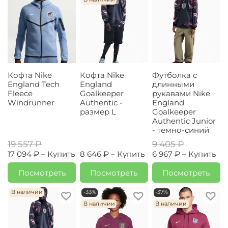
Кофта Nike
Кофта Nike
Футболка с
England Tech
England
длинными
Fleece
Goalkeeper
рукавами Nike
Windrunner
Authentic -
England
размер L
Goalkeeper
Authentic Junior
- темно-синий
19 557 ₽
9 405 ₽
17 094 ₽ –
Купить
8 646 ₽ –
Купить
6 967 ₽ –
Купить
Посмотреть
Посмотреть
Посмотреть
В наличии
-33%
-37%
В наличии
В наличии