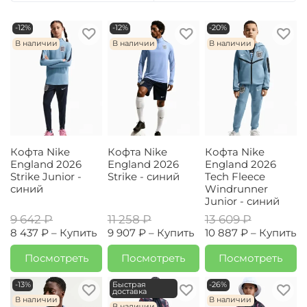
-12%
-12%
-20%
В наличии
В наличии
В наличии
Кофта Nike
Кофта Nike
Кофта Nike
England 2026
England 2026
England 2026
Strike Junior -
Strike - синий
Tech Fleece
синий
Windrunner
Junior - синий
9 642 ₽
11 258 ₽
13 609 ₽
8 437 ₽ –
Купить
9 907 ₽ –
Купить
10 887 ₽ –
Купить
Посмотреть
Посмотреть
Посмотреть
-13%
Быстрая
-26%
доставка
В наличии
В наличии
В наличии