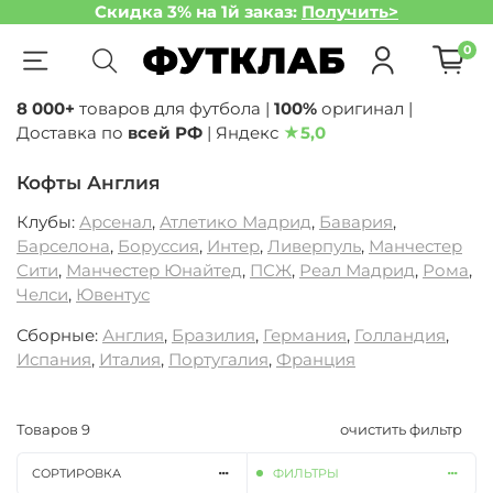
Скидка 3% на 1й заказ:
Получить>
0
8 000+
товаров для футбола |
100%
оригинал |
Доставка по
всей РФ
| Яндекс
★
5,0
Кофты Англия
Клубы:
Арсенал
,
Атлетико Мадрид
,
Бавария
,
Барселона
,
Боруссия
,
Интер
,
Ливерпуль
,
Манчестер
Сити
,
Манчестер Юнайтед
,
ПСЖ
,
Реал Мадрид
,
Рома
,
Челси
,
Ювентус
Сборные:
Англия
,
Бразилия
,
Германия
,
Голландия
,
Испания
,
Италия
,
Португалия
,
Франция
Товаров
9
очистить фильтр
СОРТИРОВКА
ФИЛЬТРЫ