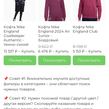
Кофта Nike
Кофта Nike
Кофта Nike
England
England 2024 Air
England Club
Goalkeeper
Junior -
Authentic -
Бордовый
темно-синий
9 622 ₽
8 198 ₽
13 337 ₽ –
Купить
6 476 ₽ –
Купить
5 153 ₽ –
Купить
Посмотреть
Посмотреть
Посмотреть
📌 Совет #1: Внимательно изучите доступные
фильтры в категориях – они облегчают поиск
нужных товаров.
📌 Совет #2: Нужен похожий товар / другой цвет /
другая версия? Скопируйте название товара и
вбейте в поиск по сайту, либо напишите нам в