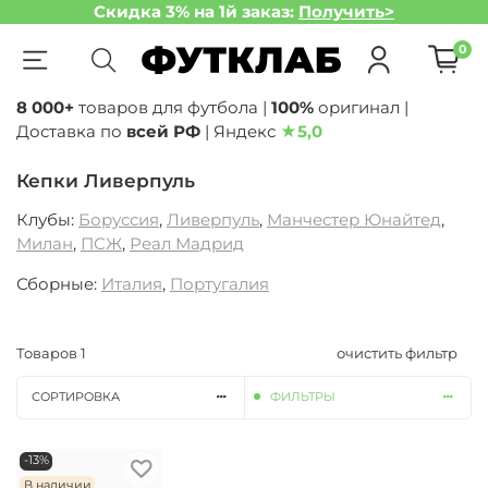
Скидка 3% на 1й заказ:
Получить>
0
8 000+
товаров для футбола |
100%
оригинал |
Доставка по
всей РФ
| Яндекс
★
5,0
Кепки Ливерпуль
Клубы:
Боруссия
,
Ливерпуль
,
Манчестер Юнайтед
,
Милан
,
ПСЖ
,
Реал Мадрид
Сборные:
Италия
,
Португалия
Товаров
1
очистить фильтр
СОРТИРОВКА
ФИЛЬТРЫ
-13%
В наличии