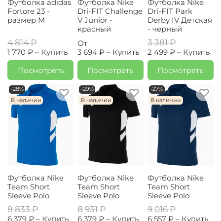
Футболка adidas
Футболка Nike
Футболка Nike
Fortore 23 -
Dri-FIT Challenge
Dri-FIT Park
размер M
V Junior -
Derby IV Детская
красный
- черный
4 814 ₽
3 381 ₽
От
1 770 ₽ –
Купить
3 694 ₽ –
Купить
2 499 ₽ –
Купить
Посмотреть
Посмотреть
Посмотреть
-28%
-29%
-27%
В наличии
В наличии
В наличии
Футболка Nike
Футболка Nike
Футболка Nike
Team Short
Team Short
Team Short
Sleeve Polo
Sleeve Polo
Sleeve Polo
8 833 ₽
8 931 ₽
9 016 ₽
6 379 ₽ –
Купить
6 379 ₽ –
Купить
6 557 ₽ –
Купить