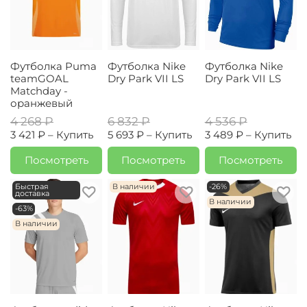
Футболка Puma
Футболка Nike
Футболка Nike
teamGOAL
Dry Park VII LS
Dry Park VII LS
Matchday -
оранжевый
4 268 ₽
6 832 ₽
4 536 ₽
3 421 ₽ –
Купить
5 693 ₽ –
Купить
3 489 ₽ –
Купить
Посмотреть
Посмотреть
Посмотреть
Быстрая
В наличии
-26%
доставка
В наличии
-63%
В наличии