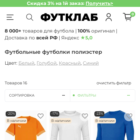
Скидка 3% на 1й заказ:
Получить>
0
8 000+
товаров для футбола |
100%
оригинал |
Доставка по
всей РФ
| Яндекс
★
5,0
Футбольные футболки полиэстер
Цвет:
Белый
,
Голубой
,
Красный
,
Синий
Товаров
16
очистить фильтр
СОРТИРОВКА
ФИЛЬТРЫ
-20%
-17%
-23%
В наличии
В наличии
В наличии