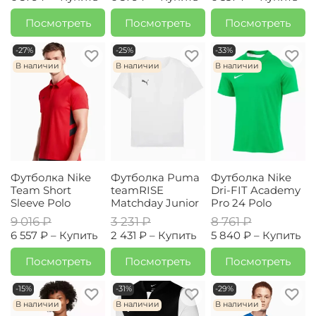
Посмотреть
Посмотреть
Посмотреть
-27%
-25%
-33%
В наличии
В наличии
В наличии
Футболка Nike
Футболка Puma
Футболка Nike
Team Short
teamRISE
Dri-FIT Academy
Sleeve Polo
Matchday Junior
Pro 24 Polo
9 016 ₽
3 231 ₽
8 761 ₽
6 557 ₽ –
Купить
2 431 ₽ –
Купить
5 840 ₽ –
Купить
Посмотреть
Посмотреть
Посмотреть
-15%
-31%
-29%
В наличии
В наличии
В наличии