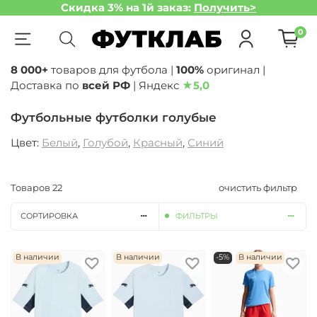
Скидка 3% на 1й заказ:
Получить>
0
8 000+
товаров для футбола |
100%
оригинал |
Доставка по
всей РФ
| Яндекс
★
5,0
Футбольные футболки голубые
Цвет:
Белый
,
Голубой
,
Красный
,
Синий
Товаров
22
очистить фильтр
СОРТИРОВКА
ФИЛЬТРЫ
В наличии
В наличии
-5%
В наличии