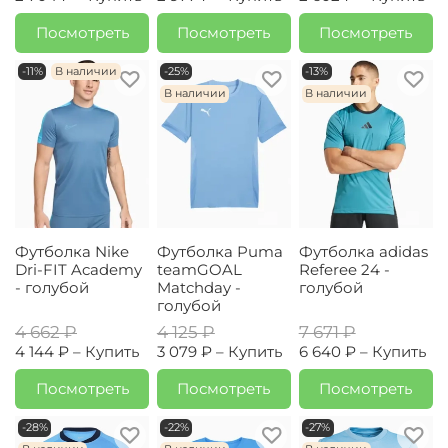
Посмотреть
Посмотреть
Посмотреть
-11%
В наличии
-25%
-13%
В наличии
В наличии
Футболка Nike
Футболка Puma
Футболка adidas
Dri-FIT Academy
teamGOAL
Referee 24 -
- голубой
Matchday -
голубой
голубой
4 662 ₽
4 125 ₽
7 671 ₽
4 144 ₽ –
Купить
3 079 ₽ –
Купить
6 640 ₽ –
Купить
Посмотреть
Посмотреть
Посмотреть
-28%
-22%
-27%