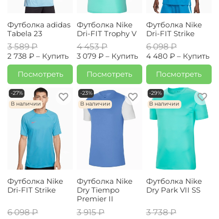
Футболка adidas
Футболка Nike
Футболка Nike
Tabela 23
Dri-FIT Trophy V
Dri-FIT Strike
3 589 ₽
4 453 ₽
6 098 ₽
2 738 ₽ –
Купить
3 079 ₽ –
Купить
4 480 ₽ –
Купить
Посмотреть
Посмотреть
Посмотреть
-27%
-23%
-29%
В наличии
В наличии
В наличии
Футболка Nike
Футболка Nike
Футболка Nike
Dri-FIT Strike
Dry Tiempo
Dry Park VII SS
Premier II
6 098 ₽
3 915 ₽
3 738 ₽