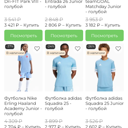
Dri-FIT Park VIII -
Entrada 26 Junior
teamGOAL
голубой
- голубой
Matchday Junior
- голубой
3 541 ₽
2 848 ₽
3 953 ₽
3 421 ₽ –
Купить
2 806 ₽ –
Купить
3 182 ₽ –
Купить
Посмотреть
Посмотреть
Посмотреть
-37%
-24%
-26%
В наличии
В наличии
В наличии
Футболка Nike
Футболка adidas
Футболка adidas
Erling Haaland
Squadra 25 -
Squadra 25 Junior
Academy Junior -
голубой
- голубой
голубой
4 309 ₽
3 899 ₽
3 526 ₽
2 704 ₽ –
Купить
2 977 ₽ –
Купить
2 602 ₽ –
Купить