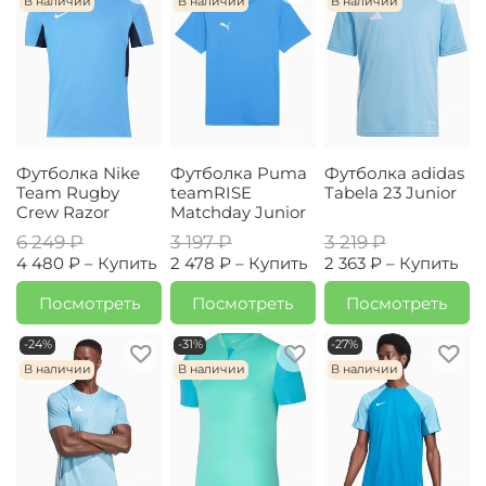
В наличии
В наличии
В наличии
Футболка Nike
Футболка Puma
Футболка adidas
Team Rugby
teamRISE
Tabela 23 Junior
Crew Razor
Matchday Junior
6 249 ₽
3 197 ₽
3 219 ₽
4 480 ₽ –
Купить
2 478 ₽ –
Купить
2 363 ₽ –
Купить
Посмотреть
Посмотреть
Посмотреть
-24%
-31%
-27%
В наличии
В наличии
В наличии