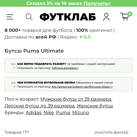
Скидка 3% на 1й заказ:
Получить>
0
8 000+
товаров для футбола |
100%
оригинал |
Доставка по
всей РФ
| Яндекс
★
5,0
Бутсы Puma Ultimate
Пол и возраст:
Мужские бутсы от 39 размера
,
Детские бутсы до 39 размера
,
Женские бутсы
Бренды:
Adidas
,
Nike
,
Puma
,
Mizuno
Товаров
177
очистить фильтр