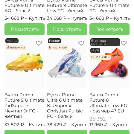
Future 9 Ultimate
Future 9 Ultimate
Future 9 Ultimate
AG - белый
Low FG - белый
FG - белый
34 668 ₽ –
Купить
34 668 ₽ –
Купить
34 668 ₽ –
Купить
Посмотреть
Посмотреть
Посмотреть
Новое
Новое
Быстрая
доставка
В наличии
В наличии
-45%
В наличии
Бутсы Puma
Бутсы Puma
Бутсы Puma
Future 9 Ultimate
Ultra 6 Ultimate
Future 8
KidSuper x
KidSuper x
Ultimate Low FG
Neymar Jr FG -
Christian Pulisic
- размер 47 EU
желтый
FG - белый
25 382 ₽
37 802 ₽ –
Купить
38 429 ₽ –
Купить
13 960 ₽ –
Купить