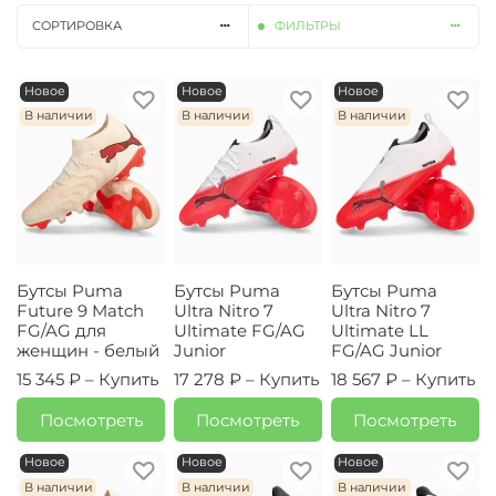
СОРТИРОВКА
ФИЛЬТРЫ
Новое
Новое
Новое
В наличии
В наличии
В наличии
Бутсы Puma
Бутсы Puma
Бутсы Puma
Future 9 Match
Ultra Nitro 7
Ultra Nitro 7
FG/AG для
Ultimate FG/AG
Ultimate LL
женщин - белый
Junior
FG/AG Junior
15 345 ₽ –
Купить
17 278 ₽ –
Купить
18 567 ₽ –
Купить
Посмотреть
Посмотреть
Посмотреть
Новое
Новое
Новое
В наличии
В наличии
В наличии