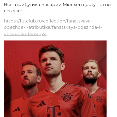
Вся атрибутика Баварии Мюнхен доступна по
ссылке:
https://futclub.ru/collection/fanatskaya-
odezhda-i-atributika/fanatskaya-odezhda-i-
atributika-bavariya