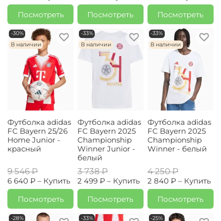
Посмотреть
Посмотреть
Посмотреть
-30%
-33%
-33%
В наличии
В наличии
В наличии
Футболка adidas
Футболка adidas
Футболка adidas
FC Bayern 25/26
FC Bayern 2025
FC Bayern 2025
Home Junior -
Championship
Championship
красный
Winner Junior -
Winner - белый
белый
9 546 ₽
3 738 ₽
4 250 ₽
6 640 ₽ –
Купить
2 499 ₽ –
Купить
2 840 ₽ –
Купить
Посмотреть
Посмотреть
Посмотреть
-28%
-33%
-25%