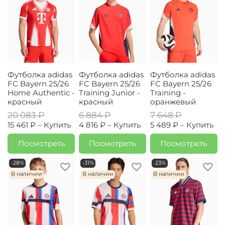
Футболка adidas
Футболка adidas
Футболка adidas
FC Bayern 25/26
FC Bayern 25/26
FC Bayern 25/26
Home Authentic -
Training Junior -
Training -
красный
красный
оранжевый
20 083 ₽
6 884 ₽
7 648 ₽
15 461 ₽ –
Купить
4 816 ₽ –
Купить
5 489 ₽ –
Купить
Посмотреть
Посмотреть
Посмотреть
-28%
-31%
-23%
В наличии
В наличии
В наличии