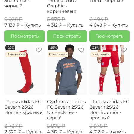
3rd Junior -
Terrace Icons
Third - черный
черный
Graphic -
коричневый
9 926 ₽
5 975 ₽
6 494 ₽
7 130 ₽ –
Купить
4 312 ₽ –
Купить
4 648 ₽ –
Купить
Посмотреть
Посмотреть
Посмотреть
-29%
-28%
-28%
В наличии
В наличии
В наличии
Гетры adidas FC
Футболка adidas
Шорты adidas FC
Bayern 25/26
FC Bayern 25/26
Bayern 25/26
Home - красный
US Pack Tee -
Home Junior -
серый
красный
3 737 ₽
5 975 ₽
5 975 ₽
2 670 ₽ –
Купить
4 312 ₽ –
Купить
4 312 ₽ –
Купить