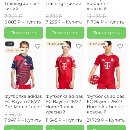
Training Junior -
Training - синий
Stadium -
синий
красный
7 704 ₽
8 331 ₽
13 435 ₽
6 803 ₽ –
Купить
7 293 ₽ –
Купить
11 704 ₽ –
Купить
Посмотреть
Посмотреть
Посмотреть
-12%
В наличии
В наличии
В наличии
Футболка adidas
Футболка adidas
Футболка adidas
FC Bayern 26/27
FC Bayern 26/27
FC Bayern 26/27
Pre-Match Junior
Home Junior -
Home Authentic -
красный
красный
8 990 ₽
7 947 ₽ –
Купить
11 345 ₽ –
Купить
21 799 ₽ –
Купить