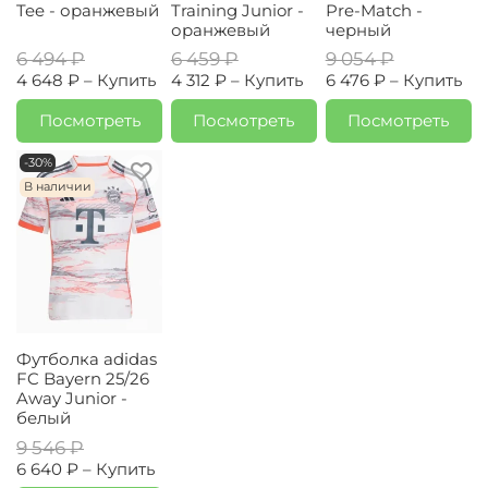
Tee - оранжевый
Training Junior -
Pre-Match -
оранжевый
черный
6 494 ₽
6 459 ₽
9 054 ₽
4 648 ₽ –
Купить
4 312 ₽ –
Купить
6 476 ₽ –
Купить
Посмотреть
Посмотреть
Посмотреть
-30%
В наличии
Футболка adidas
FC Bayern 25/26
Away Junior -
белый
9 546 ₽
6 640 ₽ –
Купить