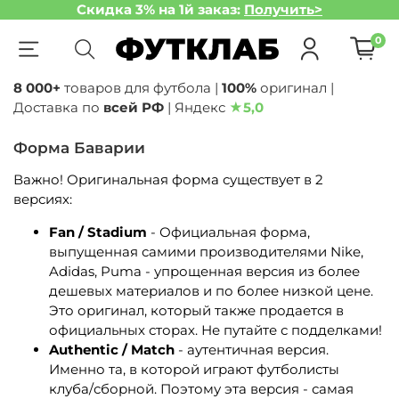
Скидка 3% на 1й заказ:
Получить>
0
8 000+
товаров для футбола |
100%
оригинал |
Доставка по
всей РФ
| Яндекс
★
5,0
Форма Баварии
Важно! Оригинальная форма существует в 2
версиях:
Fan / Stadium
- Официальная форма,
выпущенная самими производителями Nike,
Adidas, Puma - упрощенная версия из более
дешевых материалов и по более низкой цене.
Это оригинал, который также продается в
официальных сторах. Не путайте с подделками!
Authentic / Match
- аутентичная версия.
Именно та, в которой играют футболисты
клуба/сборной. Поэтому эта версия - самая