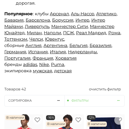
дорогая.
Популярное
: клубы
Арсенал
,
Аль-Насср
,
Атлетико
,
Бавария
,
Барселона
,
Боруссия
,
Интер
,
Интер
Майами
,
Ливерпуль
,
Манчестер Сити
,
Манчестер
Юнайтед,
Милан
,
Наполи
,
ПСЖ
,
Реал Мадрид
,
Рома
,
Тоттенхэм
,
Челси
,
Ювентус
,
сборные
Англия
,
Аргентина
,
Бельгия
,
Бразилия
,
Германия
,
Испания
,
Италия
,
Нидерланды
,
Португалия
,
Франция
,
Хорватия
бренды
adidas
,
Nike
,
Puma
,
экипировка
мужская
,
детская
Товаров
42
очистить фильтр
СОРТИРОВКА
ФИЛЬТРЫ
В наличии
-16%
-12%
В наличии
В наличии