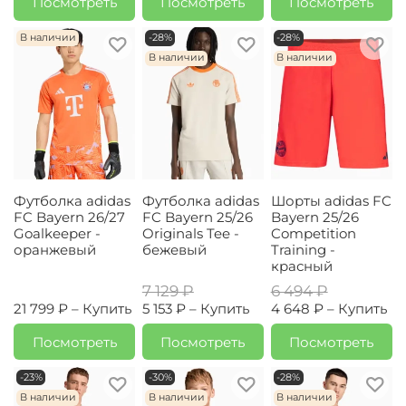
Посмотреть
Посмотреть
Посмотреть
В наличии
-28%
-28%
В наличии
В наличии
Футболка adidas
Футболка adidas
Шорты adidas FC
FC Bayern 26/27
FC Bayern 25/26
Bayern 25/26
Goalkeeper -
Originals Tee -
Competition
оранжевый
бежевый
Training -
красный
7 129 ₽
6 494 ₽
21 799 ₽ –
Купить
5 153 ₽ –
Купить
4 648 ₽ –
Купить
Посмотреть
Посмотреть
Посмотреть
-23%
-30%
-28%
В наличии
В наличии
В наличии