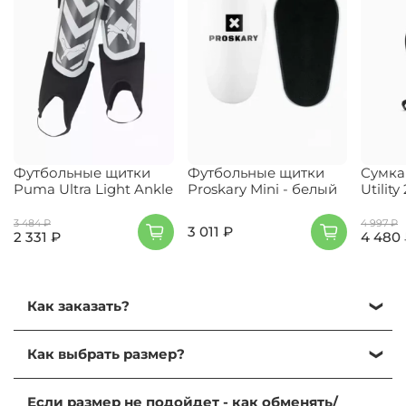
Футбольные щитки
Футбольные щитки
Сумка
Puma Ultra Light Ankle
Proskary Mini - белый
Utilit
3 484 ₽
4 997 ₽
3 011 ₽
2 331 ₽
4 480
Как заказать?
Кликните на нужный размер и нажмите
Как выбрать размер?
"Добавить в корзину".
Далее, перейдите в корзину, кликнув на иконку
Выбрать размер можно, ориентируясь на
корзины в правом верхнем углу.
Если размер не подойдет - как обменять/