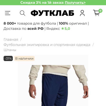
Скидка 3% на 1й заказ:
Получить>
0
8 000+
товаров для футбола |
100%
оригинал |
Доставка по
всей РФ
| Яндекс
★
5,0
Главная
Футбольная экипировка и спортивная одежда
Штаны
-31%
В наличии