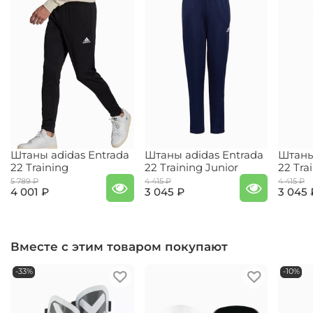
Штаны adidas Entrada
Штаны adidas Entrada
Штаны
22 Training
22 Training Junior
22 Tra
5 789 ₽
4 415 ₽
4 415 ₽
4 001 ₽
3 045 ₽
3 045 
Вместе с этим товаром покупают
-33%
-10%