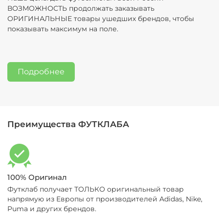
размера для Вас
ВОЗМОЖНОСТЬ продолжать заказывать
возврат
ОРИГИНАЛЬНЫЕ товары ушедших брендов, чтобы
12. И последнее - мы всегда на связи, можете
3. Если Вам не подошел размер, то можно
показывать максимум на поле.
написать нам в мессенджеры или отправить смс,
вернуть/обменять товар. Подробная
а также позвонить (11-19 МСК, пн-сб):
Контакты
информация по процедуре обмена/возврата
здесь:
Обмен и возврат
Подробнее
Преимущества ФУТКЛАБА
100% Оригинал
Футклаб получает ТОЛЬКО оригинальный товар
напрямую из Европы от производителей Adidas, Nike,
Puma и других брендов.