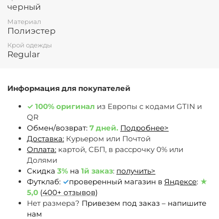
черный
Материал
Полиэстер
Крой одежды
Regular
Информация для покупателей
✓
100% оригинал
из Европы c кодами GTIN и
QR
Обмен/возврат:
7 дней.
Подробнее>
Доставка:
Курьером или Почтой
Оплата:
картой, СБП, в рассрочку 0% или
Долями
Скидка
3%
на
1й заказ
:
получить>
Футклаб:
✓
проверенный магазин в
Яндексе
:
★
5,0
(
400+ отзывов
)
Нет размера?
Привезем под заказ – напишите
нам