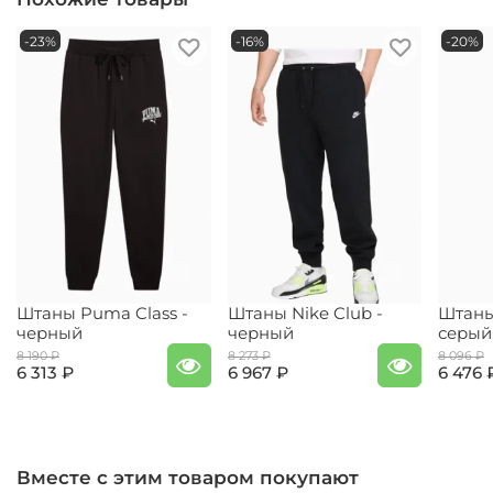
-23%
-16%
-20%
Штаны Puma Class -
Штаны Nike Club -
Штаны 
черный
черный
серый
8 190 ₽
8 273 ₽
8 096 ₽
6 313 ₽
6 967 ₽
6 476 
Вместе с этим товаром покупают