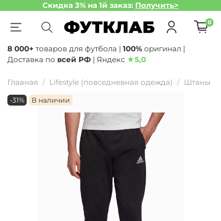
Скидка 3% на 1й заказ:
Получить>
0
8 000+
товаров для футбола |
100%
оригинал |
Доставка по
всей РФ
| Яндекс
★
5,0
Главная
Lifestyle (повседневная одежда)
Штаны
-31%
В наличии