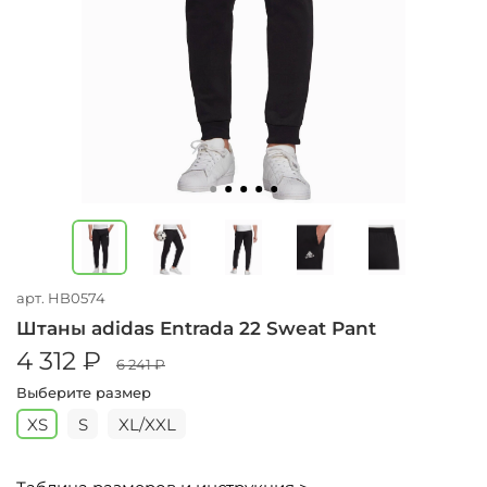
арт.
HB0574
Штаны adidas Entrada 22 Sweat Pant
4 312 ₽
6 241 ₽
Выберите размер
XS
S
XL/XXL