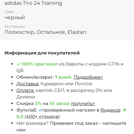
adidas Tiro 24 Training
Цвет
черный
Материал
Полиэстер, Остальное, Elastan
Информация для покупателей
✓
100% оригинал
из Европы c кодами GTIN и
QR
Обмен/возврат:
7 дней.
Подробнее>
Доставка:
Курьером или Почтой
Оплата:
картой, СБП, в рассрочку 0% или
Долями
Скидка
3%
на
1й заказ
:
получить>
Футклаб:
✓
проверенный магазин в
Яндексе
:
★
5,0
(
400+ отзывов
)
Нет размера?
Привезем под заказ – напишите
нам