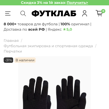
Скидка 3% на 1й заказ:
Получить>
0
8 000+
товаров для футбола |
100%
оригинал |
Доставка по
всей РФ
| Яндекс
★
5,0
Главная
Футбольная экипировка и спортивная одежда
Перчатки
-31%
В наличии