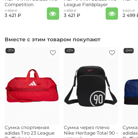
Competition
League Fieldplayer
4 959 ₽
4 959 ₽
3 624 ₽
3 421 ₽
3 421 ₽
2 499 
Вместе с этим товаром покупают
-31%
-23%
-24%
Сумка спортивная
Сумка через плечо
Сумка
adidas Tiro 23 League
Nike Heritage Total 90 -
adidas