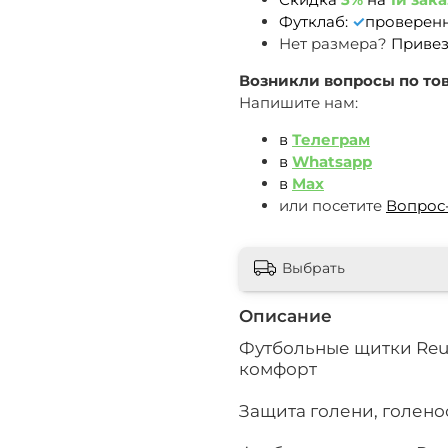
Футклаб:
✓
проверен
Нет размера?
Привез
Возникли вопросы по тов
Напишите нам:
в
Телеграм
в
Whatsapp
в
Max
или посетите
Вопрос
Выбрать
Описание
Футбольные щитки Reu
комфорт
Защита голени, голено