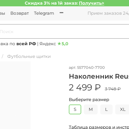
Скидка 3% на 1й заказ:
Получить>
вы
Возврат
Telegram
Прием заказов 24/
авка по
всей РФ
| Яндекс
★
5,0
Футбольные щитки
арт.
5577040-7700
Наколенник Reu
2 499 ₽
3 748 ₽
Выберите размер
S
M
L
XL
Таблица размеров и инстр