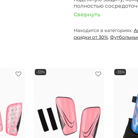
полностью сосредоточи
Свернуть
Находится в категориях:
А
скидки от 30%
,
Футбольны
-33%
-35%