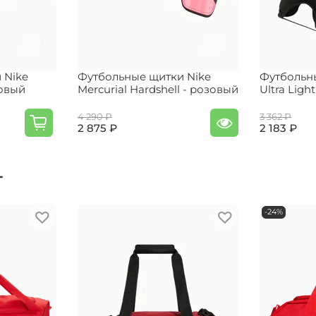
 Nike
Футбольные щитки Nike
Футбольн
зовый
Mercurial Hardshell - розовый
Ultra Ligh
4 290 ₽
3 362 ₽
2 875 ₽
2 183 ₽
т
-24%