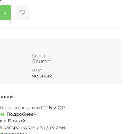
ину
Бренд
Reusch
Цвет
черный
телей
 Европы c кодами GTIN и QR
ей.
Подробнее>
или Почтой
 в рассрочку 0% или Долями
з
:
получить>