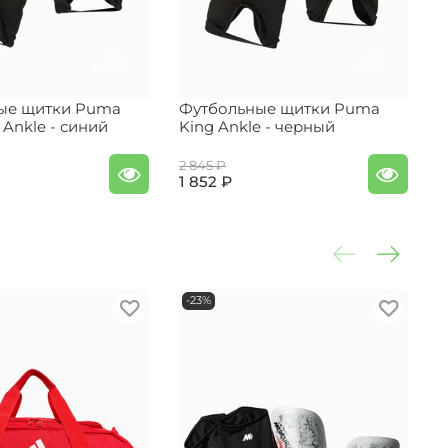
ые щитки Puma
Футбольные щитки Puma
Ф
t Ankle - синий
King Ankle - черный
K
2 845 ₽
2
1 852 ₽
1
-23%