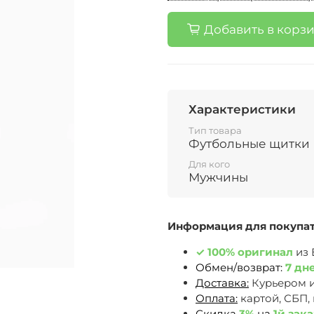
Добавить в корз
Характеристики
Тип товара
Футбольные щитки
Для кого
Мужчины
Информация для покупа
✓
100% оригинал
из
Обмен/возврат:
7 дн
Доставка:
Курьером 
Оплата:
картой, СБП,
Скидка
3%
на
1й зака