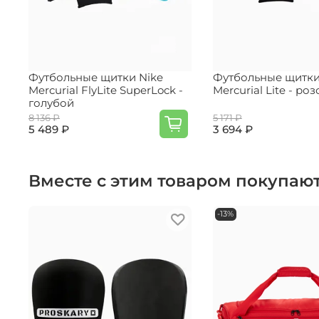
Футбольные щитки Nike
Футбольные щитки
Mercurial FlyLite SuperLock -
Mercurial Lite - ро
голубой
8 136 ₽
5 171 ₽
5 489 ₽
3 694 ₽
Вместе с этим товаром покупаю
-13%