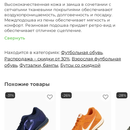
Высококачественная кожа и замша в сочетании с
сетчатыми тканевыми покрытиями обеспечивают
воздухопроницаемость, долговечность и посадку.
Междподошва из пены обеспечивает мягкость и
комфорт. Резиновая подошва придает ретро-вид и
обеспечивает отличное сцепление.
Свернуть
Находится в категориях:
Футбольная обувь
,
Распродажа – скидки от 30%
,
Взрослая футбольная
обувь
,
Футзалки, бампы
,
Бутсы со скидкой
Похожие товары
-31%
-26%
-28%