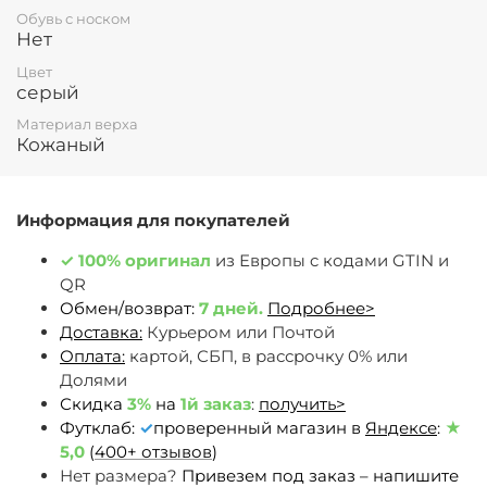
Обувь с носком
Нет
Цвет
серый
Материал верха
Кожаный
Информация для покупателей
✓
100% оригинал
из Европы c кодами GTIN и
QR
Обмен/возврат:
7 дней.
Подробнее>
Доставка:
Курьером или Почтой
Оплата:
картой, СБП, в рассрочку 0% или
Долями
Скидка
3%
на
1й заказ
:
получить>
Футклаб:
✓
проверенный магазин в
Яндексе
:
★
5,0
(
400+ отзывов
)
Нет размера?
Привезем под заказ – напишите