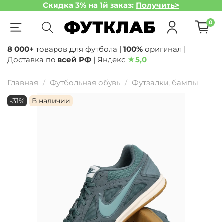
Скидка 3% на 1й заказ:
Получить>
0
8 000+
товаров для футбола |
100%
оригинал |
Доставка по
всей РФ
| Яндекс
★
5,0
Главная
Футбольная обувь
Футзалки, бампы
-31%
В наличии