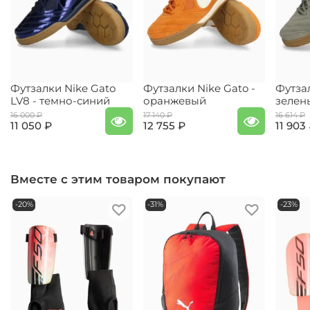
Футзалки Nike Gato
Футзалки Nike Gato -
Футзал
LV8 - темно-синий
оранжевый
зелен
16 000 ₽
17 140 ₽
16 614 ₽
11 050 ₽
12 755 ₽
11 903
Вместе с этим товаром покупают
-20%
-31%
-23%