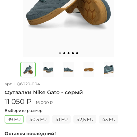
арт.
HQ6020-004
Футзалки Nike Gato - серый
11 050 ₽
16 000 ₽
Выберите размер
39 EU
40,5 EU
41 EU
42,5 EU
43 EU
Остался последний!