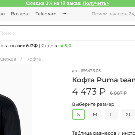
Скидка 3% на 1й заказ:
Получить>
вы
Возврат
Telegram
Прием заказов 24/
авка по
всей РФ
| Яндекс
★
5,0
 одежда
Кофта
арт.
656476 03
Кофта Puma teamG
4 473 ₽
6 887 ₽
Выберите размер
S
M
L
XL
Таблица размеров и инстр