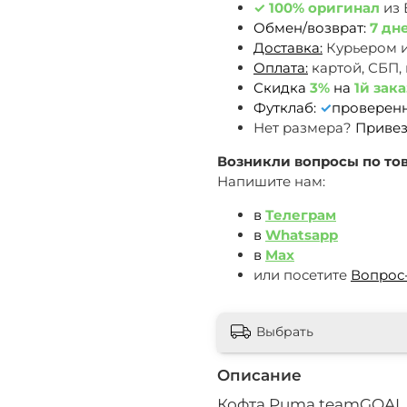
✓
100% оригинал
из
Обмен/возврат:
7 дн
Доставка:
Курьером 
Оплата:
картой, СБП,
Скидка
3%
на
1й зака
Футклаб:
✓
проверен
Нет размера?
Привез
Возникли вопросы по тов
Напишите нам:
в
Телеграм
в
Whatsapp
в
Max
или посетите
Вопрос
Выбрать
Описание
Кофта Puma teamGOAL 23