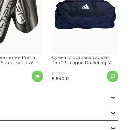
ые щитки Puma
Сумка спортивная adidas
Р
t Strap - черный
Tiro 23 League Dufflebag M
8 225 ₽
7
5 840 ₽
5
е нужный раздел и бренд и ориентируйтесь на
ь заказ".