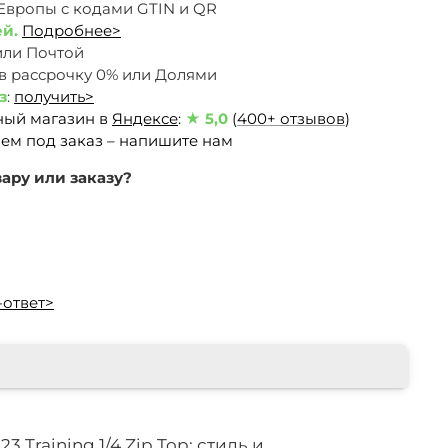
 Европы c кодами GTIN и QR
ей.
Подробнее>
или Почтой
 в рассрочку 0% или Долями
з
:
получить>
ный магазин в
Яндексе
:
★ 5,0
(
400+ отзывов
)
ем под заказ – напишите нам
ару или заказу?
-ответ>
 Training 1/4 Zip Top: стиль и