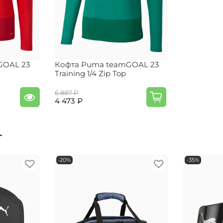
GOAL 23
Кофта Puma teamGOAL 23
Training 1/4 Zip Top
6 887 ₽
4 473 ₽
т
-20%
-35%