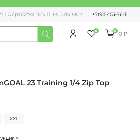
7 | Обработка 11-19 ПН-СБ по МСК
+7(911)453-76-11
0
0
0 ₽
OAL 23 Training 1/4 Zip Top
XXL
укция >