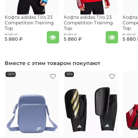
Кофта adidas Tiro 23
Кофта adidas Tiro 23
Кофта 
Competition Training
Competition Training
Compet
Top
Top
Top
8 494 ₽
8 494 ₽
8 494 ₽
5 880 ₽
5 880 ₽
5 880 
Вместе с этим товаром покупают
-20%
-31%