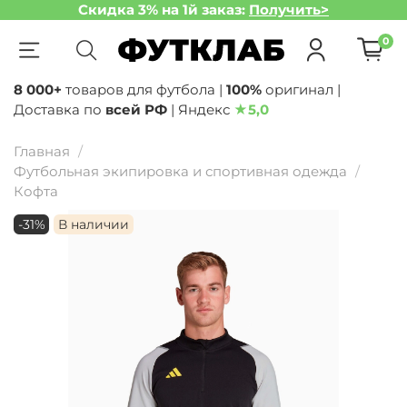
Скидка 3% на 1й заказ:
Получить>
0
8 000+
товаров для футбола |
100%
оригинал |
Доставка по
всей РФ
| Яндекс
★
5,0
Главная
Футбольная экипировка и спортивная одежда
Кофта
-31%
В наличии