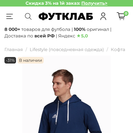
Скидка 3% на 1й заказ:
Получить>
0
8 000+
товаров для футбола |
100%
оригинал |
Доставка по
всей РФ
| Яндекс
★
5,0
Главная
Lifestyle (повседневная одежда)
Кофта
-31%
В наличии