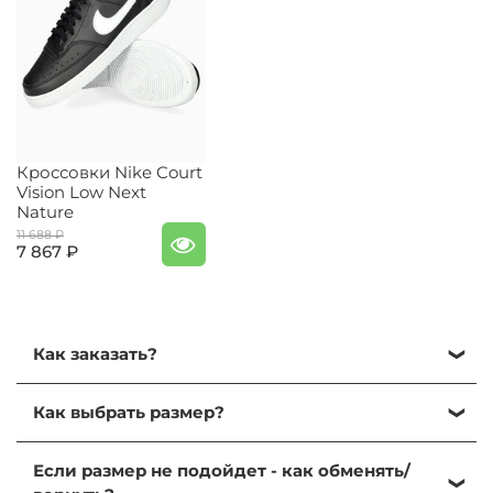
Кроссовки Nike Court
Vision Low Next
Nature
11 688 ₽
7 867 ₽
Как заказать?
Кликните на нужный размер и нажмите
Как выбрать размер?
"Добавить в корзину".
Далее, перейдите в корзину, кликнув на иконку
Выбрать размер можно, ориентируясь на
корзины в правом верхнем углу.
Если размер не подойдет - как обменять/
таблицу размеров:
Таблица размеров
. Найдите
Проверьте содержимое корзины и нажмите на