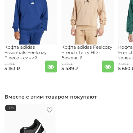
Кофта adidas
Кофта adidas Feelcozy
Кофта 
Essentials Feelcozy
French Terry HD -
French
Fleece - синий
бежевый
зелен
7 129 ₽
7 344 ₽
7 314 ₽
5 153 ₽
5 489 ₽
5 660 
Вместе с этим товаром покупают
-33%