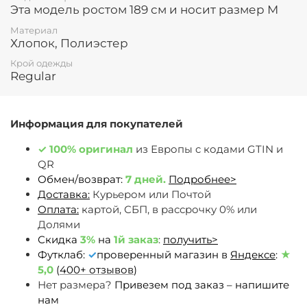
Эта модель ростом 189 см и носит размер М
Материал
Хлопок, Полиэстер
Крой одежды
Regular
Информация для покупателей
✓
100% оригинал
из Европы c кодами GTIN и
QR
Обмен/возврат:
7 дней.
Подробнее>
Доставка:
Курьером или Почтой
Оплата:
картой, СБП, в рассрочку 0% или
Долями
Скидка
3%
на
1й заказ
:
получить>
Футклаб:
✓
проверенный магазин в
Яндексе
:
★
5,0
(
400+ отзывов
)
Нет размера?
Привезем под заказ – напишите
нам