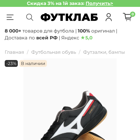
Скидка 3% на 1й заказ:
Получить>
0
8 000+
товаров для футбола |
100%
оригинал |
Доставка по
всей РФ
| Яндекс
★
5,0
Главная
Футбольная обувь
Футзалки, бампы
-23%
В наличии