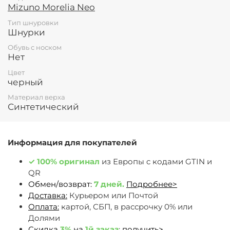
Mizuno Morelia Neo
Тип шнуровки
Шнурки
Обувь с носком
Нет
Цвет
черный
Материал верха
Синтетический
Информация для покупателей
✓
100% оригинал
из Европы c кодами GTIN и
QR
Обмен/возврат:
7 дней.
Подробнее>
Доставка:
Курьером или Почтой
Оплата:
картой, СБП, в рассрочку 0% или
Долями
Скидка
3%
на
1й заказ
:
получить>