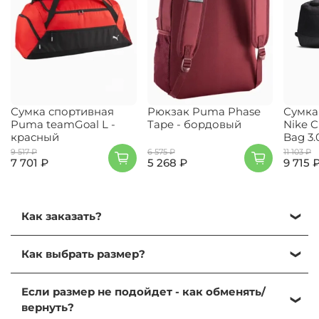
Сумка спортивная
Рюкзак Puma Phase
Сумка
Puma teamGoal L -
Tape - бордовый
Nike C
красный
Bag 3.
9 517 ₽
6 575 ₽
11 103 ₽
7 701 ₽
5 268 ₽
9 715 
Как заказать?
Кликните на нужный размер и нажмите
Как выбрать размер?
"Добавить в корзину".
Далее, перейдите в корзину, кликнув на иконку
Выбрать размер можно, ориентируясь на
корзины в правом верхнем углу.
Если размер не подойдет - как обменять/
таблицу размеров:
Таблица размеров
. Найдите
Проверьте содержимое корзины и нажмите на
вернуть?
на этой странице нужный раздел и бренд и