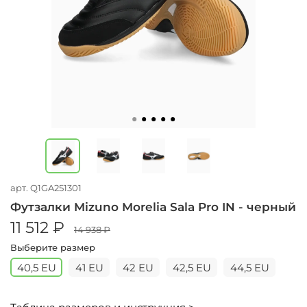
арт.
Q1GA251301
Футзалки Mizuno Morelia Sala Pro IN - черный
11 512 ₽
14 938 ₽
Выберите размер
40,5 EU
41 EU
42 EU
42,5 EU
44,5 EU