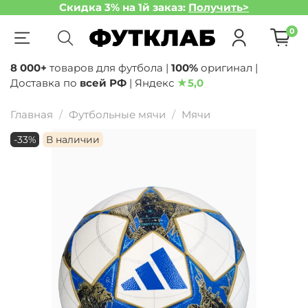
Скидка 3% на 1й заказ:
Получить>
0
8 000+
товаров для футбола |
100%
оригинал |
Доставка по
всей РФ
| Яндекс
★
5,0
Главная
Футбольные мячи
Мячи
-33%
В наличии