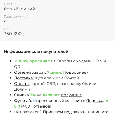
Цвет
белый, синий
Размер мяча
4
Вес
350-390g
Информация для покупателей
✓
100% оригинал
из Европы c кодами GTIN и
QR
Обмен/возврат:
7 дней.
Подробнее>
Доставка:
Курьером или Почтой
Оплата:
картой, СБП, в рассрочку 0% или
Долями
Скидка
3%
на
1й заказ
:
получить>
Футклаб:
✓
проверенный магазин в
Яндексе
:
★
5,0
(
400+ отзывов
)
Нет размера?
Привезем под заказ – напишите