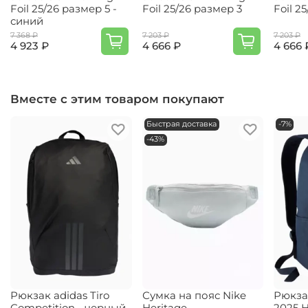
Foil 25/26 размер 5 -
Foil 25/26 размер 3
Foil 2
синий
7 368 ₽
7 203 ₽
7 203 ₽
4 923 ₽
4 666 ₽
4 666 
Вместе с этим товаром покупают
Быстрая доставка
-7%
-43%
Рюкзак adidas Tiro
Сумка на пояс Nike
Рюкзак
Competition - черный
Heritage
2025 H