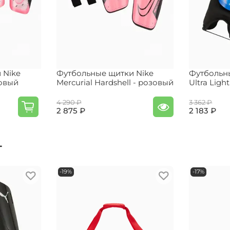
 Nike
Футбольные щитки Nike
Футбольн
зовый
Mercurial Hardshell - розовый
Ultra Ligh
4 290 ₽
3 362 ₽
2 875 ₽
2 183 ₽
т
-19%
-17%