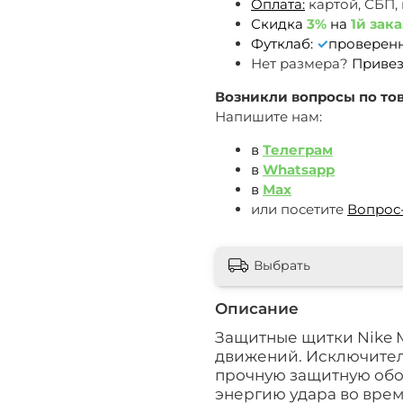
Оплата:
картой, СБП,
Скидка
3%
на
1й зака
Футклаб:
✓
проверен
Нет размера?
Привез
Возникли вопросы по тов
Напишите нам:
в
Телеграм
в
Whatsapp
в
Max
или посетите
Вопрос
Выбрать
Описание
Защитные щитки Nike M
движений. Исключител
прочную защитную обол
энергию удара во врем