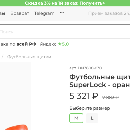
Скидка 3% на 1й заказ:
Получить>
вы
Возврат
Telegram
Прием заказов 24/
авка по
всей РФ
| Яндекс
★
5,0
Футбольные щитки
арт.
DN3608-830
Футбольные щитки
SuperLock - ор
5 321 ₽
7 883 ₽
Выберите размер
M
L