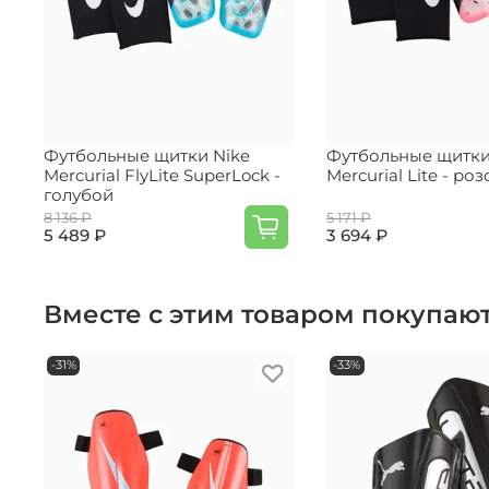
Футбольные щитки Nike
Футбольные щитки
Mercurial FlyLite SuperLock -
Mercurial Lite - ро
голубой
8 136 ₽
5 171 ₽
5 489 ₽
3 694 ₽
Вместе с этим товаром покупаю
-31%
-33%