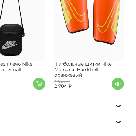
ез плечо Nike
Футбольные щитки Nike
Р
mit Small
Mercurial Hardshell -
R
оранжевый
4 034 ₽
3
2 704 ₽
е нужный раздел и бренд и ориентируйтесь на