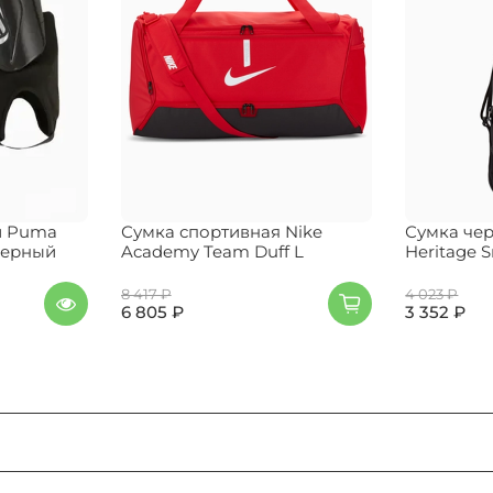
и Puma
Сумка спортивная Nike
Сумка чер
 черный
Academy Team Duff L
Heritage S
8 417 ₽
4 023 ₽
6 805 ₽
3 352 ₽
 в корзину".
орзины в правом верхнем углу.
опку "Перейти к оформлению".
у размеров:
Таблица размеров
. Найдите на этой страниц