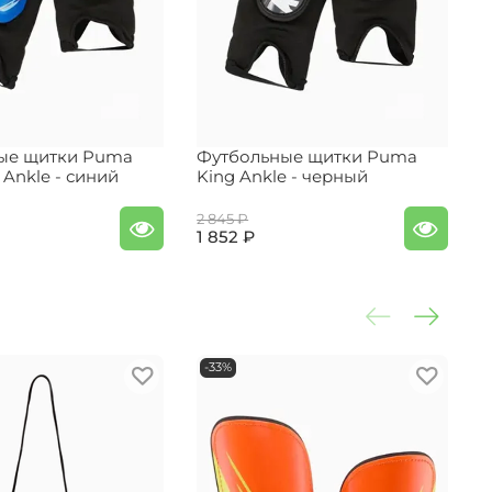
ые щитки Puma
Футбольные щитки Puma
Ф
t Ankle - синий
King Ankle - черный
K
2 845 ₽
2
1 852 ₽
1
-33%