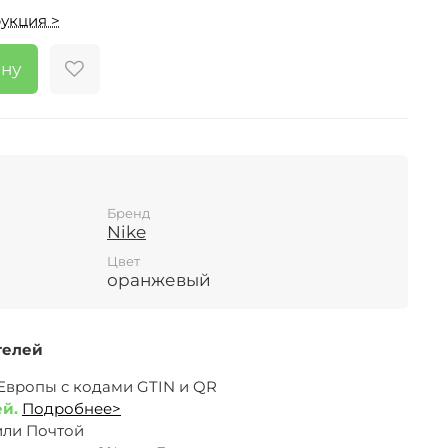
укция >
ину
Бренд
Nike
Цвет
оранжевый
телей
 Европы c кодами GTIN и QR
ей.
Подробнее>
или Почтой