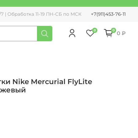
7 | Обработка 11-19 ПН-СБ по МСК
+7(911)453-76-11
0
0
0 ₽
 Nike Mercurial FlyLite
анжевый