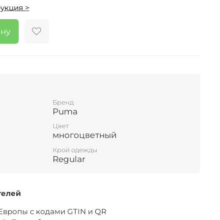
укция >
ину
Бренд
Puma
Цвет
многоцветный
Крой одежды
Regular
телей
 Европы c кодами GTIN и QR