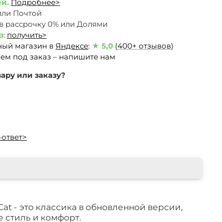
ей.
Подробнее>
или Почтой
 в рассрочку 0% или Долями
з
:
получить>
ный магазин в
Яндексе
:
★ 5,0
(
400+ отзывов
)
ем под заказ – напишите нам
ару или заказу?
-ответ>
at - это классика в обновленной версии,
е стиль и комфорт.