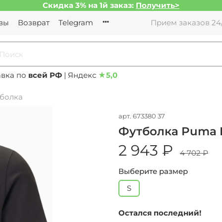
Скидка 3% на 1й заказ:
Получить>
вы
Возврат
Telegram
Прием заказов 24/
авка по
всей РФ
| Яндекс
★
5,0
болка
арт.
673380 37
Футболка Puma 
2 943 ₽
4 702 ₽
Выберите размер
S
Остался последний!