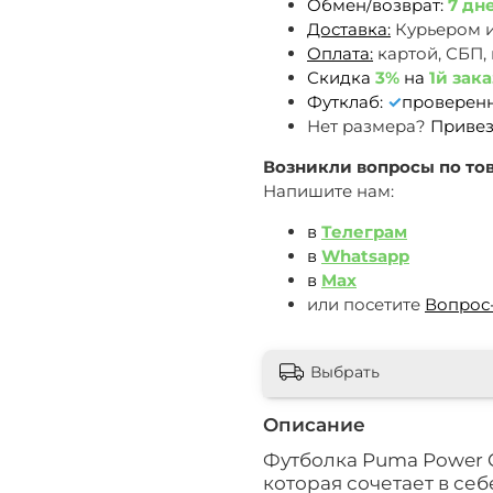
Обмен/возврат:
7 дн
Доставка:
Курьером 
Оплата:
картой, СБП,
Скидка
3%
на
1й зака
Футклаб:
✓
проверен
Нет размера?
Привез
Возникли вопросы по тов
Напишите нам:
в
Телеграм
в
Whatsapp
в
Max
или посетите
Вопрос
Выбрать
Описание
Футболка Puma Power C
которая сочетает в себ