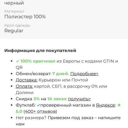
черный
Материал
Полиэстер 100%
Крой одежды
Regular
Информация для покупателей
✓
100% оригинал
из Европы c кодами GTIN и
QR
Обмен/возврат:
7 дней.
Подробнее>
Доставка:
Курьером или Почтой
Оплата:
картой, СБП, в рассрочку 0% или
Долями
Скидка
3%
на
1й заказ
:
получить>
Футклаб:
✓
проверенный магазин в
Яндексе
:
★
5,0
(
400+ отзывов
)
Нет размера?
Привезем под заказ – напишите
нам