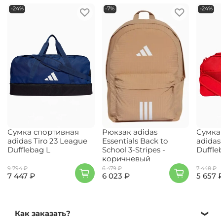
-24%
-7%
-24%
Сумка спортивная
Рюкзак adidas
Сумка
adidas Tiro 23 League
Essentials Back to
adidas
Dufflebag L
School 3-Stripes -
Duffle
коричневый
9 794 ₽
6 479 ₽
7 448 ₽
7 447 ₽
6 023 ₽
5 657 
Как заказать?