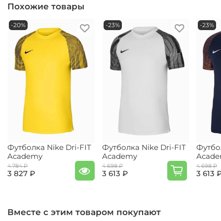
Похожие товары
-20%
-23%
-23%
Футболка Nike Dri-FIT
Футболка Nike Dri-FIT
Футбол
Academy
Academy
Acad
4 784 ₽
4 698 ₽
4 698 ₽
3 827 ₽
3 613 ₽
3 613 
Вместе с этим товаром покупают