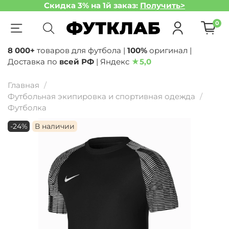
Скидка 3% на 1й заказ:
Получить>
0
8 000+
товаров для футбола |
100%
оригинал |
Доставка по
всей РФ
| Яндекс
★
5,0
Главная
Футбольная экипировка и спортивная одежда
Футболка
-24%
В наличии