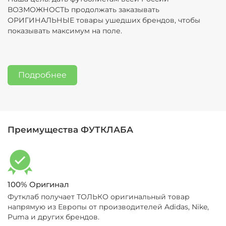
размера для Вас
ВОЗМОЖНОСТЬ продолжать заказывать
возврат
ОРИГИНАЛЬНЫЕ товары ушедших брендов, чтобы
12. И последнее - мы всегда на связи, можете
3. Если Вам не подошел размер, то можно
показывать максимум на поле.
написать нам в мессенджеры или отправить смс,
вернуть/обменять товар. Подробная
а также позвонить (11-19 МСК, пн-сб):
Контакты
информация по процедуре обмена/возврата
здесь:
Обмен и возврат
Подробнее
Преимущества ФУТКЛАБА
100% Оригинал
Футклаб получает ТОЛЬКО оригинальный товар
напрямую из Европы от производителей Adidas, Nike,
Puma и других брендов.