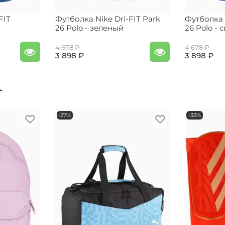
FIT
Футболка Nike Dri-FIT Park
Футболка 
26 Polo - зеленый
26 Polo - 
4 678 ₽
4 678 ₽
3 898 ₽
3 898 ₽
т
-27%
-33%