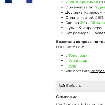
✓
100% оригинал
из
Обмен/возврат:
7 дн
Доставка:
Курьером 
Оплата:
картой, СБП,
Скидка
3%
на
1й зака
Футклаб:
✓
проверен
Нет размера?
Привез
Возникли вопросы по тов
Напишите нам:
в
Телеграм
в
Whatsapp
в
Max
или посетите
Вопрос
Выбрать
Описание
Футболка adidas Entra