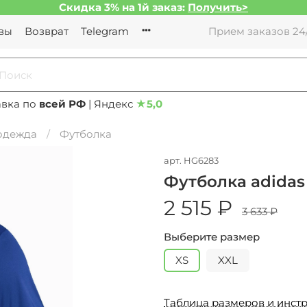
Скидка 3% на 1й заказ:
Получить>
вы
Возврат
Telegram
Прием заказов 24/
авка по
всей РФ
| Яндекс
★
5,0
 одежда
Футболка
арт.
HG6283
Футболка adidas 
2 515 ₽
3 633 ₽
Выберите размер
XS
XXL
Таблица размеров и инстр