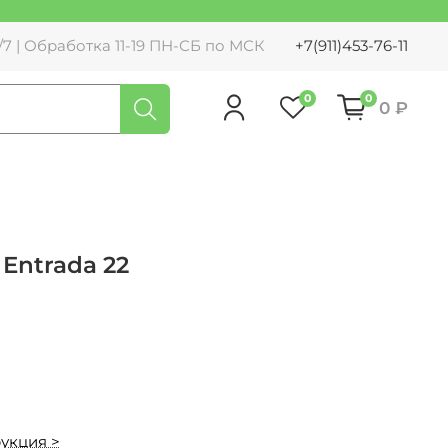
7 | Обработка 11-19 ПН-СБ по МСК
+7(911)453-76-11
0
0
0 ₽
Entrada 22
укция >