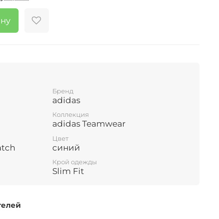
ину
Бренд
adidas
Коллекция
adidas Teamwear
Цвет
atch
синий
Крой одежды
Slim Fit
телей