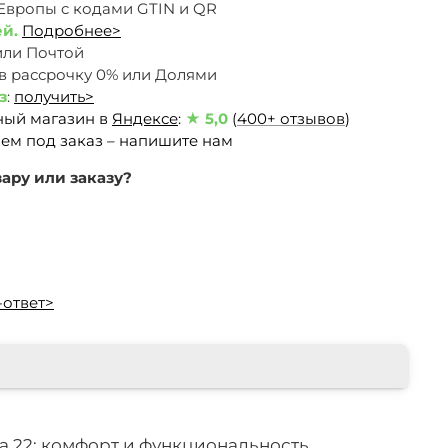
 Европы c кодами GTIN и QR
ей.
Подробнее>
или Почтой
 в рассрочку 0% или Долями
з
:
получить>
ный магазин в
Яндексе
:
★ 5,0
(
400+ отзывов
)
ем под заказ – напишите нам
ару или заказу?
-ответ>
da 22: комфорт и функциональность