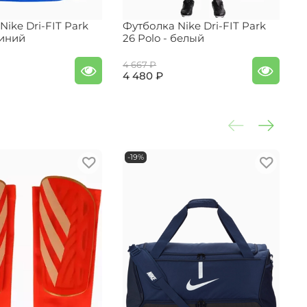
Nike Dri-FIT Park
Футболка Nike Dri-FIT Park
М
синий
26 Polo - белый
E
4 667 ₽
2
4 480 ₽
-19%