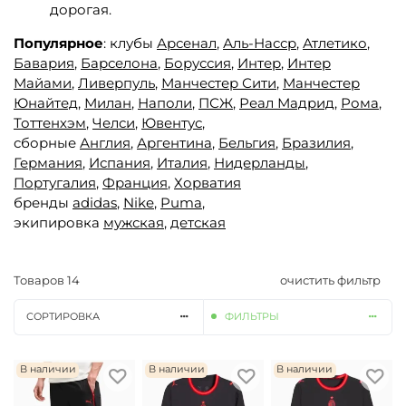
дорогая.
Популярное
: клубы
Арсенал
,
Аль-Насср
,
Атлетико
,
Бавария
,
Барселона
,
Боруссия
,
Интер
,
Интер
Майами
,
Ливерпуль
,
Манчестер Сити
,
Манчестер
Юнайтед,
Милан
,
Наполи
,
ПСЖ
,
Реал Мадрид
,
Рома
,
Тоттенхэм
,
Челси
,
Ювентус
,
сборные
Англия
,
Аргентина
,
Бельгия
,
Бразилия
,
Германия
,
Испания
,
Италия
,
Нидерланды
,
Португалия
,
Франция
,
Хорватия
бренды
adidas
,
Nike
,
Puma
,
экипировка
мужская
,
детская
Товаров
14
очистить фильтр
СОРТИРОВКА
ФИЛЬТРЫ
В наличии
В наличии
В наличии