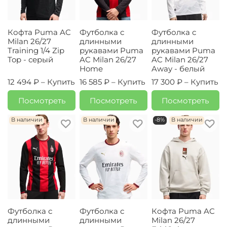
Кофта Puma AC
Футболка с
Футболка с
Milan 26/27
длинными
длинными
Training 1/4 Zip
рукавами Puma
рукавами Puma
Top - серый
AC Milan 26/27
AC Milan 26/27
Home
Away - белый
12 494 ₽ –
Купить
16 585 ₽ –
Купить
17 300 ₽ –
Купить
Посмотреть
Посмотреть
Посмотреть
В наличии
В наличии
-8%
В наличии
Футболка с
Футболка с
Кофта Puma AC
длинными
длинными
Milan 26/27