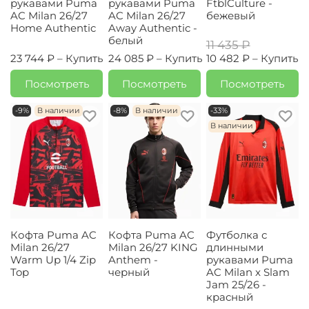
рукавами Puma
рукавами Puma
FtblCulture -
AC Milan 26/27
AC Milan 26/27
бежевый
Home Authentic
Away Authentic -
белый
11 435 ₽
23 744 ₽ –
Купить
24 085 ₽ –
Купить
10 482 ₽ –
Купить
Посмотреть
Посмотреть
Посмотреть
-9%
В наличии
-8%
В наличии
-33%
В наличии
Кофта Puma AC
Кофта Puma AC
Футболка с
Milan 26/27
Milan 26/27 KING
длинными
Warm Up 1/4 Zip
Anthem -
рукавами Puma
Top
черный
AC Milan x Slam
Jam 25/26 -
красный