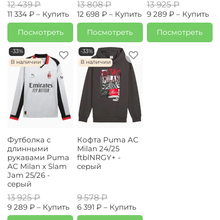
12 439 ₽
13 808 ₽
13 925 ₽
11 334 ₽ –
Купить
12 698 ₽ –
Купить
9 289 ₽ –
Купить
Посмотреть
Посмотреть
Посмотреть
-33%
-33%
В наличии
В наличии
Футболка с
Кофта Puma AC
длинными
Milan 24/25
рукавами Puma
ftblNRGY+ -
AC Milan x Slam
серый
Jam 25/26 -
серый
13 925 ₽
9 578 ₽
9 289 ₽ –
Купить
6 391 ₽ –
Купить