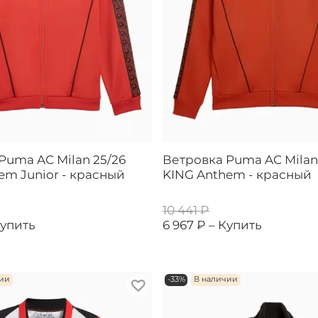
Puma AC Milan 25/26
Ветровка Puma AC Milan
em Junior - красный
KING Anthem - красный
10 441 ₽
упить
6 967 ₽ –
Купить
чии
-33%
В наличии