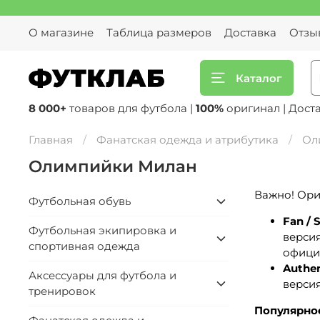
О магазине
Таблица размеров
Доставка
Отзы
Каталог
8 000+
товаров для футбола |
100%
оригинал | Дост
Главная
Фанатская одежда и атрибутика
Ол
Олимпийки Милан
Важно! Ори
Футбольная обувь
Fan / 
Футбольная экипировка и
версия
спортивная одежда
официа
Authen
Аксессуары для футбола и
версия
тренировок
Популярно