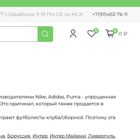
7 | Обработка 11-19 ПН-СБ по МСК
+7(911)453-76-11
0
0
0 ₽
водителями Nike, Adidas, Puma - упрощенная
 Это оригинал, который также продается в
 играют футболисты клуба/сборной. Поэтому эта
на
,
Боруссия
,
Интер
,
Интер Майами
,
Ливерпуль
,