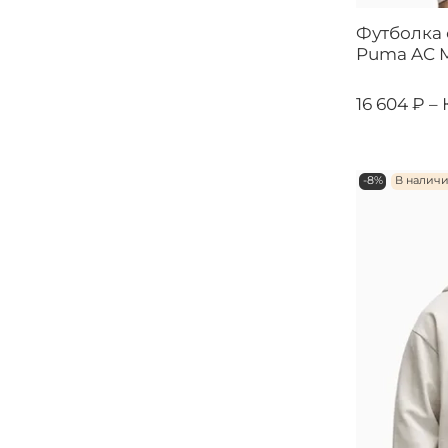
Футболка
Puma AC M
16 604 ₽ –
-8%
В налич