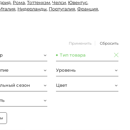
дрид
,
Рома
,
Тоттенхэм
,
Челси
,
Ювентус
,
Италия
,
Нидерланды
,
Португалия
,
Франция
,
Применить
Сбросить
р
Тип товара
тие
Уровень
льный сезон
Цвет
ть
ры