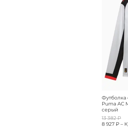
Футболка
Puma AC Mi
серый
13 382 ₽
8 927 ₽ –
К