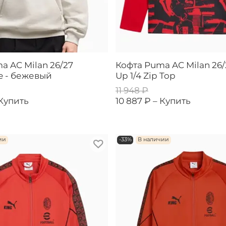
a AC Milan 26/27
Кофта Puma AC Milan 26
re - бежевый
Up 1/4 Zip Top
11 948 ₽
Купить
10 887 ₽ –
Купить
ии
-33%
В наличии