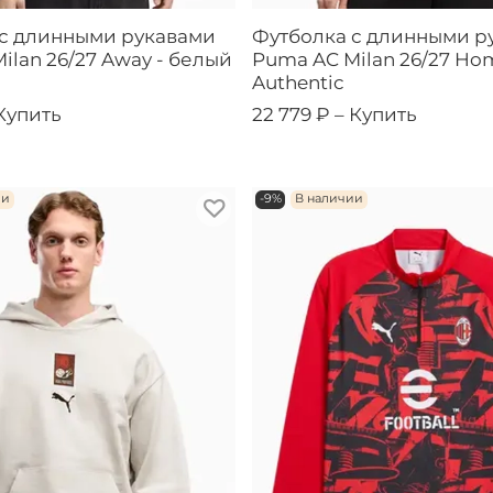
 с длинными рукавами
Футболка с длинными р
ilan 26/27 Away - белый
Puma AC Milan 26/27 Ho
Authentic
Купить
22 779 ₽ –
Купить
ии
-9%
В наличии