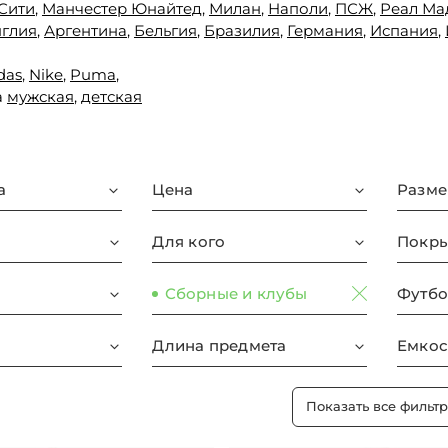
Сити
,
Манчестер Юнайтед,
Милан
,
Наполи
,
ПСЖ
,
Реал Ма
глия
,
Аргентина
,
Бельгия
,
Бразилия
,
Германия
,
Испания
,
das
,
Nike
,
Puma
,
а
мужская
,
детская
а
Цена
Разме
Для кого
Покры
Сборные и клубы
Футбо
Длина предмета
Емкос
Показать все фильт