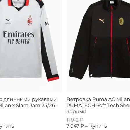
 с длинными рукавами
Ветровка Puma AC Milan
lan x Slam Jam 25/26 -
PUMATECH Soft Tech Sher
черный
11 912 ₽
упить
7 947 ₽ –
Купить