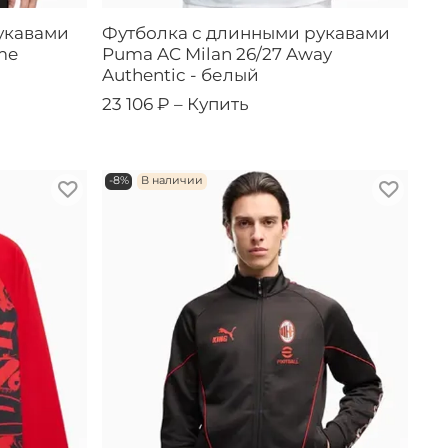
укавами
Футболка с длинными рукавами
me
Puma AC Milan 26/27 Away
Authentic - белый
23 106 ₽ –
Купить
-8%
В наличии