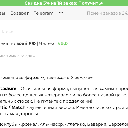
Скидка 3% на 1й заказ:
Получить>
вы
Возврат
Telegram
Прием заказов 24/
авка по
всей РФ
| Яндекс
★
5,0
импийки Милан
гинальная форма существует в 2 версиях:
Stadium
- Официальная форма, выпущенная самими произ
 из более дешевых материалов и по более низкой цене.
льных сторах. Не путайте с подделками!
tic / Match
- аутентичная версия. Именно та, в которой
 - самая дорогая.
е
: клубы
Арсенал
,
Аль-Насср
,
Атлетико
,
Бавария
,
Барсело