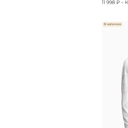
11 998 ₽ –
К
В наличии