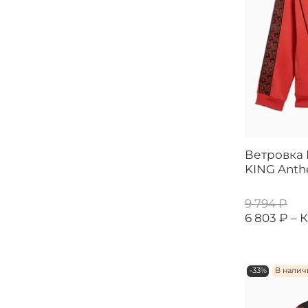
Ветровка 
KING Anth
9 794 ₽
6 803 ₽ –
К
-33%
В нали