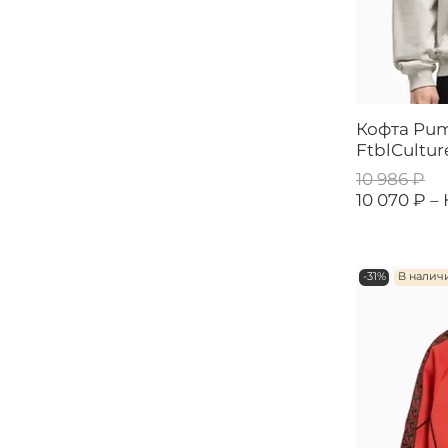
Кофта Pum
FtblCultu
10 986 ₽
10 070 ₽ –
-31%
В налич