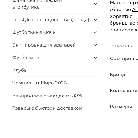
Фанатская одежда и
Манчестер 
атрибутика
сборные
Ан
Хорватия
Lifestyle (повседневная одежда)
бренды
adi
экипировк
Футбольные мячи
Экипировка для вратарей
Товаров
15
Футболисты
Сортировк
Клубы
Бренд
Чемпионат Мира 2026
Коллекция
Распродажа – скидки от 30%
Размеры
Товары с быстрой доставкой