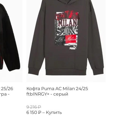
 25/26
Кофта Puma AC Milan 24/25
pa -
ftblNRGY+ - серый
9 216 ₽
6 150 ₽ –
Купить